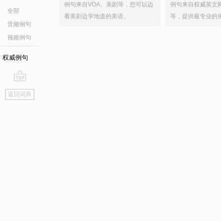
例句来自VOA、美剧等，您可以边
例句来自权威英文
全部
看美剧边学地道的美语。
等，提供最专业的
音频例句
视频例句
权威例句
go
返回词典
top