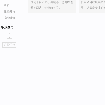
例句来自VOA、美剧等，您可以边
例句来自权威英文
全部
看美剧边学地道的美语。
等，提供最专业的
音频例句
视频例句
权威例句
go
返回词典
top