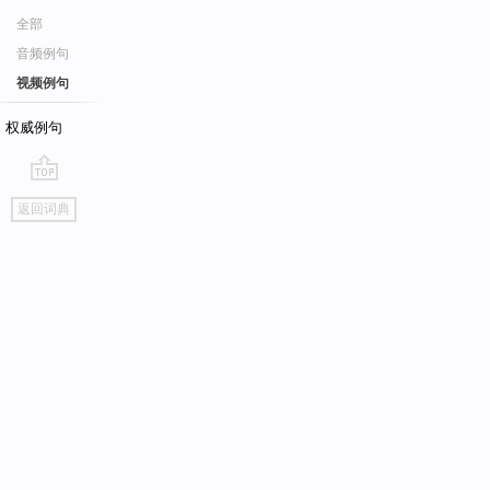
全部
音频例句
视频例句
权威例句
go
返回词典
top