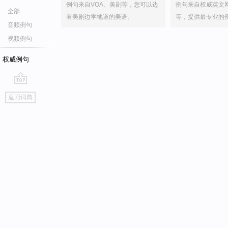
例句来自VOA、美剧等，您可以边
例句来自权威英文
全部
看美剧边学地道的美语。
等，提供最专业的
音频例句
视频例句
权威例句
go
返回词典
top