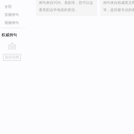
例句来自VOA、美剧等，您可以边
例句来自权威英文
全部
看美剧边学地道的美语。
等，提供最专业的
音频例句
视频例句
权威例句
go
返回词典
top