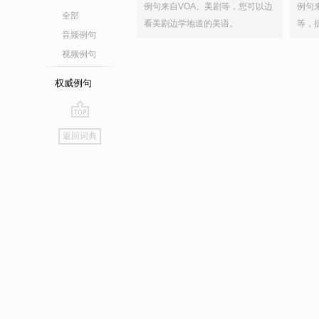
例句来自VOA、美剧等，您可以边
例句
全部
看美剧边学地道的美语。
等，
音频例句
视频例句
权威例句
go
返回词典
top