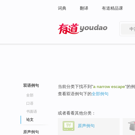
词典
翻译
有道精品课
中
有道 - 网易旗下搜索
双语例句
当前分类下找不到"
a narrow escape
"的
查看双语例句下的
全部例句
全部
口语
书面语
或者看看其他分类：
论文
原声例句
原声例句