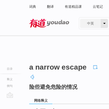
词典
翻译
有道精品课
云笔记
中英
有道 - 网易旗下搜索
a narrow escape
目录
释义
险些避免危险的情况
例句
网络释义
go
top