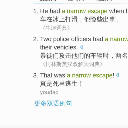
He had
a
narrow
escape
when
车
在
冰上
打滑
，
他
险些出事。
《牛津词典》
Two
police officers
had
a
narro
their
vehicles
.
暴徒们
攻击
他们的
车辆
时，
两
名
《柯林斯英汉双解大词典》
That was
a
narrow
escape
!
真是
死里逃生
！
youdao
更多双语例句