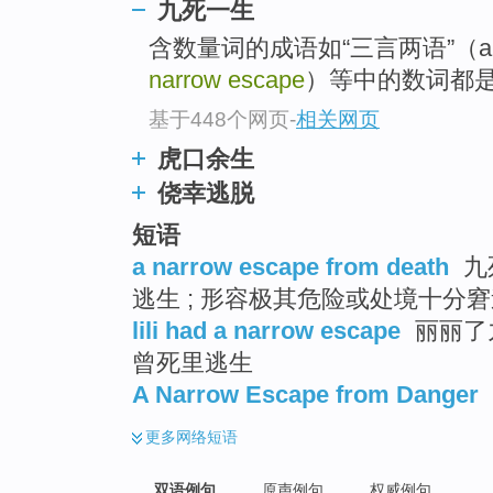
九死一生
含数量词的成语如“三言两语”（a fe
narrow escape
）等中的数词都
基于448个网页
-
相关网页
虎口余生
侥幸逃脱
短语
a narrow escape from death
九
逃生 ; 形容极其危险或处境十分
lili had a narrow escape
丽丽了九
曾死里逃生
A Narrow Escape from Danger
更多
网络短语
双语例句
原声例句
权威例句