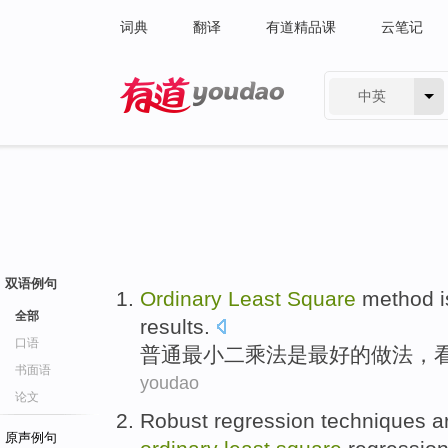
词典
翻译
有道精品课
云笔记
中英
有道 - 网易旗下搜索
双语例句
Ordinary
Least
Square
method
i
全部
results
.
口语
普通
最小
二
乘法
是
最好
的
做法
，
书面语
youdao
论文
Robust
regression
techniques
a
原声例句