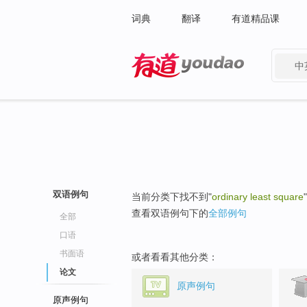
词典
翻译
有道精品课
中
有道 - 网易旗下搜索
双语例句
当前分类下找不到"
ordinary least square
查看双语例句下的
全部例句
全部
口语
书面语
或者看看其他分类：
论文
原声例句
原声例句