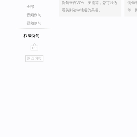
例句来自VOA、美剧等，您可以边
例句
全部
看美剧边学地道的美语。
等，
音频例句
视频例句
权威例句
go
返回词典
top