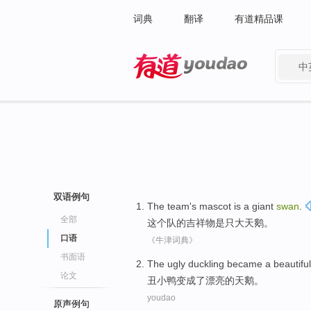
词典
翻译
有道精品课
中
有道 - 网易旗下搜索
双语例句
The
team
's
mascot
is
a giant
swan
.
全部
这个
队
的
吉祥物
是
只
大天鹅。
口语
《牛津词典》
书面语
The ugly duckling
became
a
beautiful
论文
丑小鸭
变成
了
漂亮的
天鹅。
youdao
原声例句