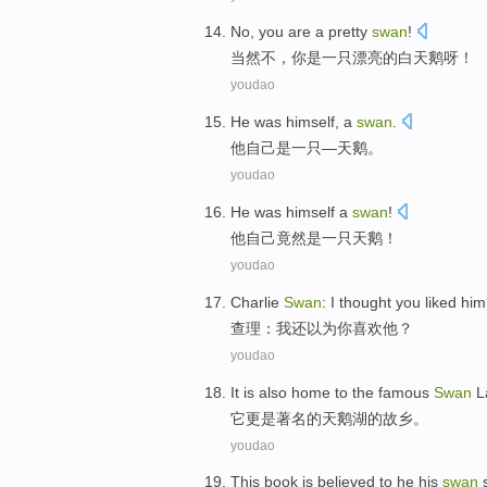
No
,
you
are
a
pretty
swan
!
当然不
，
你
是
一只
漂亮
的
白天鹅呀
！
youdao
He
was
himself
,
a
swan
.
他
自己
是一
只—
天鹅
。
youdao
He
was
himself
a
swan
!
他
自己
竟然
是一
只
天鹅
！
youdao
Charlie
Swan
:
I
thought
you
liked
him
查理
：
我
还以为
你
喜欢
他
？
youdao
It
is also
home
to
the
famous
Swan
L
它
更是
著名
的
天鹅湖
的
故乡
。
youdao
This book
is believed
to
he his
swan
s