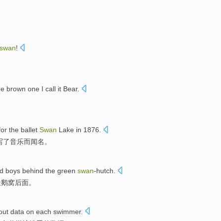
swan
!
he
brown one
I
call
it Bear.
for
the
ballet
Swan
Lake
in 1876.
写
了
音乐
而闻名。
ed
boys
behind the
green
swan
-hutch
.
天鹅窝后面。
out
data
on
each
swimmer
.