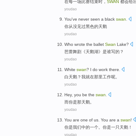
在
每
一
场比赛
结束时
，
SWAN
都会给
youdao
You
've never
seen
a
black
swan
.
你
从没
见
过
黑色
的天鹅
youdao
Who
wrote
the
ballet
Swan
Lake
?
芭蕾舞剧
《
天鹅湖
》
是谁
写
的
？
youdao
White
swan
?
I
do
work
there
.
白天鹅
？
我
就
在那里
工作
呢
。
youdao
Hey,
you
be
the
swan
.
而
你
是
那
天鹅
。
youdao
You
are
one
of
us
. You are
a
swan
!
你
是
我们
中的
一
个。你是
一
只天鹅
！
youdao