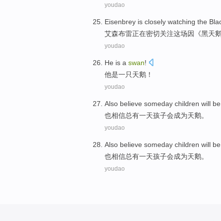
youdao
Eisenbrey
is
closely
watching
the
Bla
艾
森布
雷正在
密切
关注
这场因《
黑
天
youdao
He
is
a
swan
!
他
是
一
只天鹅
！
youdao
Also
believe
someday
children
will
be
也
相信
总有一天
孩子
会
成为
天鹅
。
youdao
Also
believe
someday
children
will
be
也
相信
总有一天
孩子
会
成为
天鹅
。
youdao