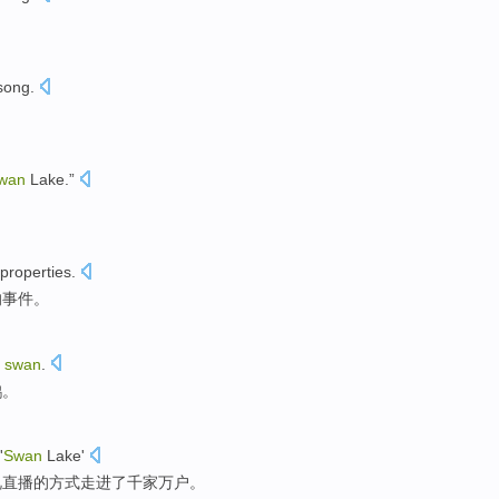
ong.
wan
Lake
.”
properties
.
的
事件
。
swan
.
鹅。
'
Swan
Lake
'
视
直播
的
方式走进了千家万户。