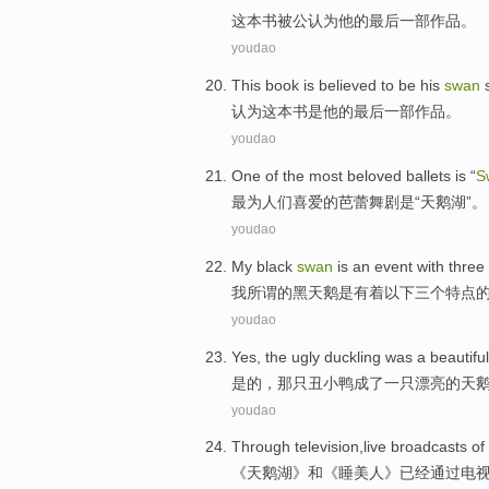
这本
书
被
公认
为
他的最后一部作品。
youdao
This book
is
believed
to
be
his
swan
s
认为
这本
书
是
他
的最后一部作品。
youdao
One
of the
most
beloved
ballets
is
“
S
最为
人们喜爱
的
芭蕾
舞剧
是
“天鹅湖”。
youdao
My
black
swan
is
an event
with
three
我
所谓的
黑
天鹅
是
有着以下
三个
特点
youdao
Yes
,
the ugly
duckling was
a
beautiful
是的
，
那
只丑小鸭
成了
一
只
漂亮的
天
youdao
Through
television
,
live broadcasts
of
《
天鹅湖
》和《睡美人》已经
通过
电