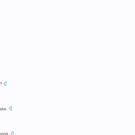
?
ake
.
ong.