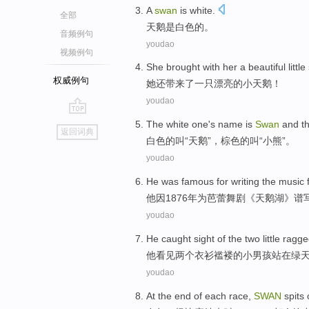
A
swan
is
white
.
全部
天鹅
是
白色
的。
音频例句
youdao
视频例句
She
brought with
her
a
beautiful
little
权威例句
她
还
带来
了
一只
漂亮
的
小天鹅
！
youdao
go
The
white
one's
name
is
Swan
and t
返回词典
top
白色
的
叫
“
天鹅
”，
棕色
的
叫
“小熊”。
youdao
He was famous
for
writing
the
music
他因
1876年
为
芭蕾舞剧
《天鹅湖》
谱
youdao
He
caught sight
of the
two
little ragg
他
看见
两个
衣衫
褴褛
的
小男孩
站
在
绿
youdao
At
the
end
of
each
race
,
SWAN
spits 