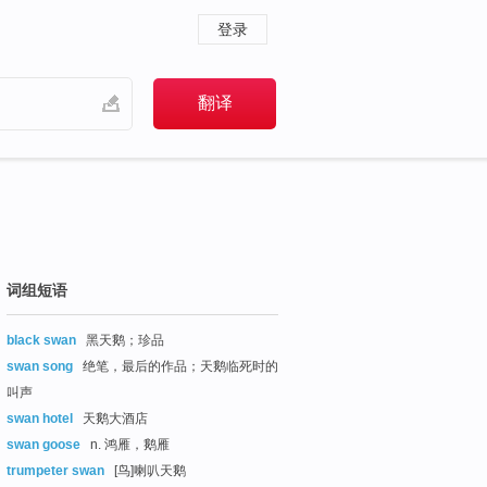
登录
词组短语
black swan
黑天鹅；珍品
swan song
绝笔，最后的作品；天鹅临死时的
叫声
swan hotel
天鹅大酒店
swan goose
n. 鸿雁，鹅雁
trumpeter swan
[鸟]喇叭天鹅