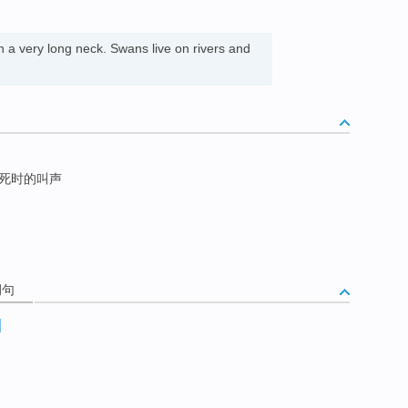
th a very long neck. Swans live on rivers and
死时的叫声
例句