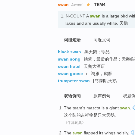
swan
TEM4
/swɒn/
1.
N-COUNT
A
swan
is a large bird wi
lakes and are usually white. 天鹅
词组短语
同近义词
black swan
黑天鹅；珍品
swan song
绝笔，最后的作品；天鹅临
swan hotel
天鹅大酒店
swan goose
n. 鸿雁，鹅雁
trumpeter swan
[鸟]喇叭天鹅
双语例句
原声例句
权威
The
team
's
mascot
is
a giant
swan
.
这个
队
的
吉祥物
是
只
大天鹅。
《牛津词典》
The
swan
flapped
its wings
noisily
.