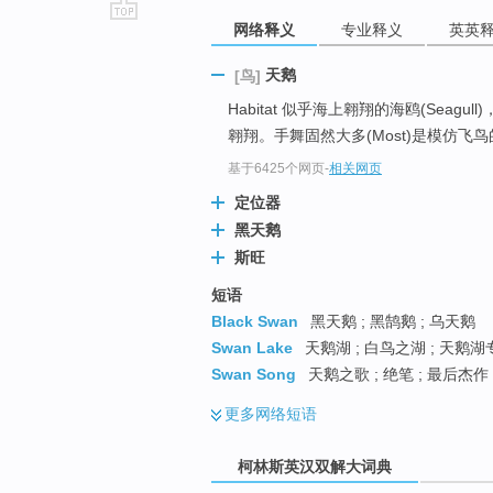
网络释义
专业释义
英英
go
top
天鹅
[鸟]
Habitat 似乎海上翱翔的海鸥(Seagull
翱翔。手舞固然大多(Most)是模仿
基于6425个网页
-
相关网页
定位器
黑天鹅
斯旺
短语
Black Swan
黑天鹅 ; 黑鹄鹅 ; 乌天鹅
Swan Lake
天鹅湖 ; 白鸟之湖 ; 天鹅湖
Swan Song
天鹅之歌 ; 绝笔 ; 最后杰作
更多
网络短语
柯林斯英汉双解大词典