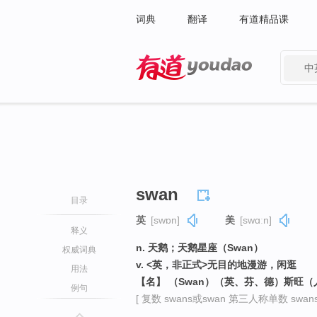
词典
翻译
有道精品课
中
有道 - 网易旗下搜索
swan
目录
英
[swɒn]
美
[swɑːn]
释义
n. 天鹅；天鹅星座（Swan）
权威词典
v. <英，非正式>无目的地漫游，闲逛
用法
【名】 （Swan）（英、芬、德）斯旺（
例句
[ 复数 swans或swan 第三人称单数 swans