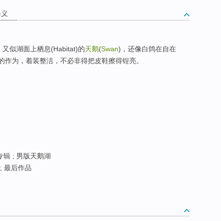
释义
)，又似湖面上栖息(Habitat)的
天鹅
(
Swan
)，还像白鸽在自在
飞鸟的作为，着装整洁，不必非得把皮鞋擦得锃亮。
专辑 ; 男版天鹅湖
 ; 最后作品