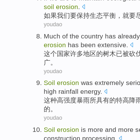
soil
erosion
.
如果
我们
要
保持
生态
平衡
，
就要
youdao
Much
of
the
country
has
already
erosion
has been
extensive
.
这个
国家
许多
地区
的
树木
已
被
砍
广
。
youdao
Soil
erosion
was
extremely
seri
high
rainfall
energy
.
这种
高
强度
暴雨所
具有
的特高
降
的
。
youdao
Soil
erosion
is
more
and
more
se
construction
processing
.