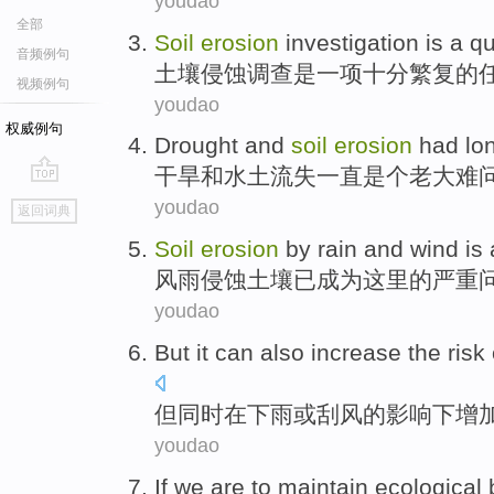
youdao
全部
Soil
erosion
investigation
is
a
qu
音频例句
土壤
侵蚀
调查
是
一项
十分
繁复
的
视频例句
youdao
权威例句
Drought
and
soil
erosion
had lo
干旱
和
水土
流失
一直
是个
老大难
go
youdao
返回词典
top
Soil
erosion
by
rain and wind
is
风雨
侵蚀
土壤
已成为
这里的
严重
youdao
But
it can
also
increase
the
risk
但
同时
在
下雨
或
刮风
的
影响下
增
youdao
If
we
are
to
maintain
ecological