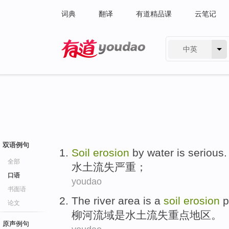
词典
翻译
有道精品课
云笔记
中英
有道 - 网易旗下搜索
双语例句
Soil
erosion
by water
is
serious
.
全部
水土
流失
严重
；
口语
youdao
书面语
The river
area
is a
soil
erosion
p
论文
柳河
流域
是
水土
流失
重点
地区。
原声例句