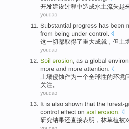
开发
建设
过程中造成
水土
流失
越
youdao
Substantial
progress
has been 
from
being under
control
.
这一切都取得了
重大
成就
，
但
土
youdao
Soil
erosion
,
as
a
global
enviro
more and more
attention
.
土壤
侵蚀
作为
一个
全球性
的
环境
关注
。
youdao
It
is also
shown that
the forest-
control
effect
on
soil
erosion
.
研究结果
还
直接表明，
林草
植被
youdao