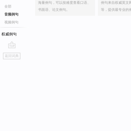
海量例句，可以按难度查看口语、
例句来自权威英文
全部
书面语、论文例句。
等，提供最专业的
音频例句
视频例句
权威例句
go
返回词典
top