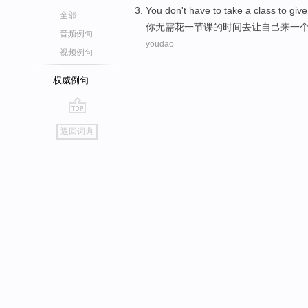
You
don't have to
take
a
class
to
give
全部
你
无需
花
一
节课
的时间
去
让
自己
来一
音频例句
youdao
视频例句
权威例句
go
返回词典
top