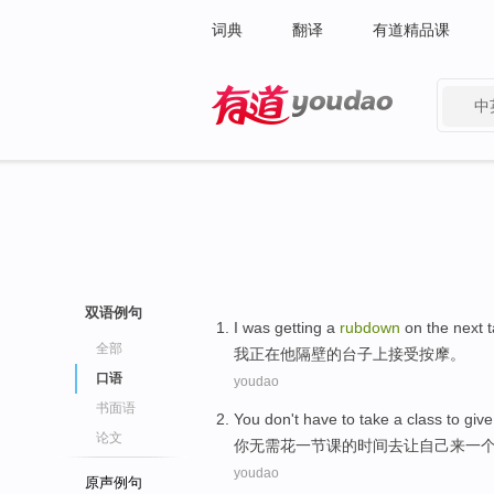
词典
翻译
有道精品课
中
有道 - 网易旗下搜索
双语例句
I
was
getting
a
rubdown
on
the
next t
全部
我
正在
他
隔壁的
台子
上
接受按摩。
口语
youdao
书面语
You
don't have to
take
a
class
to
give
论文
你
无需
花
一
节课
的时间
去
让
自己
来一
youdao
原声例句