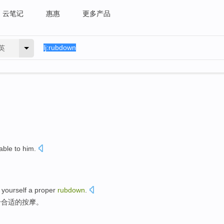
云笔记
惠惠
更多产品
英
able to
him
.
yourself
a
proper
rubdown
.
个
合适的
按摩
。