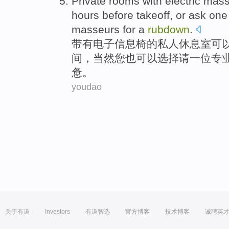
Private
rooms
with
electric
mas
hours
before takeoff, or
ask
one
masseurs for a
rubdown
.
带有
电子
信息
椅
的
私人
休息室
可
间
，当然您也可以选择
请
一
位专
惫。
youdao
关于有道
Investors
有道智选
官方博客
技术博客
诚聘英