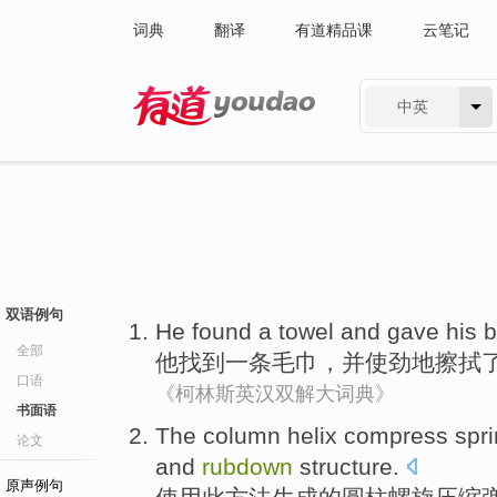
词典
翻译
有道精品课
云笔记
中英
有道 - 网易旗下搜索
双语例句
He
found
a
towel
and gave
his
b
全部
他
找到
一
条毛巾
，并使劲地
擦拭
口语
《柯林斯英汉双解大词典》
书面语
The
column
helix
compress
spr
论文
and
rubdown
structure
.
原声例句