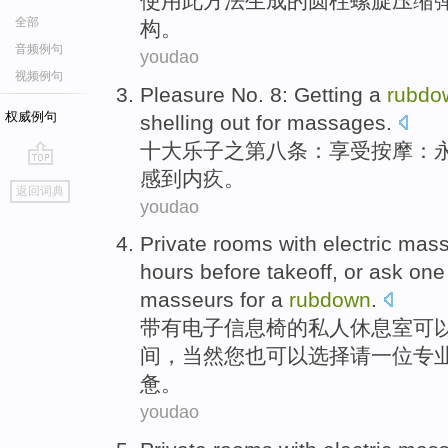
使用此方法生成的
圆柱
螺旋
压缩
全部
构
。
音频例句
youdao
视频例句
Pleasure No.
8
: Getting a
rubdo
权威例句
shelling out
for
massages
.
十大乐子之
第八条
：享受按摩：
感到
内疚。
go
返回词典
top
youdao
Private
rooms
with
electric
mas
hours
before takeoff, or
ask
one
masseurs for a
rubdown
.
带有
电子
信息
椅
的
私人
休息室
可
间
，当然您也可以选择
请
一
位专
惫。
youdao