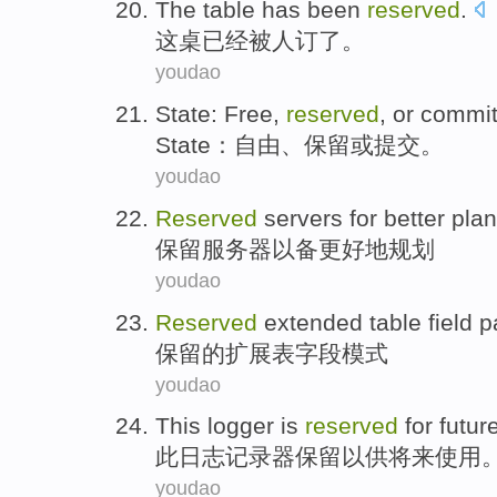
The
table
has
been
reserved
.
这
桌
已经
被
人订了
。
youdao
State
:
Free
,
reserved
,
or
commit
State
：
自由
、
保留
或
提交
。
youdao
Reserved
servers
for
better
plan
保留
服务器
以备
更好地
规划
youdao
Reserved
extended
table
field
p
保留
的
扩展
表
字段
模式
youdao
This
logger is
reserved
for
futur
此
日志
记录器
保留以
供
将来
使用
youdao