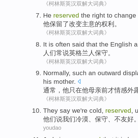
《柯林斯英汉双解大词典》
He
reserved
the
right
to
change
他
保留
了
改变
主意的
权利
。
《柯林斯英汉双解大词典》
It
is often
said that
the English
a
人们
常
说
英格兰
人
保守
。
《柯林斯英汉双解大词典》
Normally
, such an outward disp
his
mother
.
通常
，
他
只
在
他母亲前才
情感
外
《柯林斯英汉双解大词典》
They
say
we
're cold
,
reserved
,
u
他们
说
我们
冷漠
、
保守
、
不友好
youdao