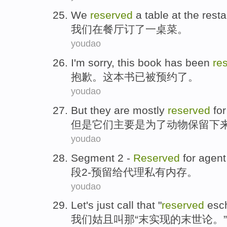
We
reserved
a
table
at
the
resta
我们
在
餐厅
订
了一
桌菜
。
youdao
I'm sorry
,
this book
has
been
re
抱歉
。
这本
书
已
被
预约了。
youdao
But
they
are mostly
reserved
for
但是
它们
主要
是
为了
动物
保留下
youdao
Segment
2
-
Reserved
for
agent
段
2
-
预留
给
代理
私有
内存
。
youdao
Let
's just
call
that
"
reserved
esch
我们
姑且
叫
那
“末实现的
末世论
。”