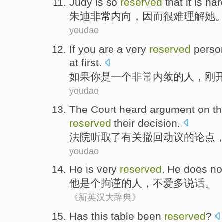
Judy
is so
reserved
that
it is ha
朱迪
非常
内向
，因而
很难
理解
她
youdao
If
you
are
a
very
reserved
perso
at first
.
如果
你
是
一个
非常
内敛
的
人
，刚
youdao
The Court
heard
argument
on t
reserved
their
decision
.
法院
听取了
有关撤回
动议
的
论点
youdao
He
is very
reserved
. He
does no
他
是个
拘谨
的人，
不
爱多说话
。
《新英汉大辞典》
Has
this
table
been
reserved
?