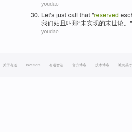
youdao
Let
's just
call
that
"
reserved
esch
我们
姑且
叫
那
“末实现的
末世论
。”
youdao
关于有道
Investors
有道智选
官方博客
技术博客
诚聘英