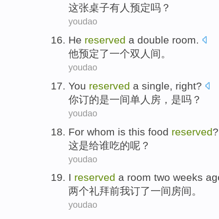
这
张桌子
有人预定
吗？
youdao
He
reserved
a
double room
.
他
预定了
一个
双人间
。
youdao
You
reserved
a
single
, right?
你
订
的
是一
间单人房
，是吗？
youdao
For
whom
is
this
food
reserved
?
这
是
给
谁
吃
的呢？
youdao
I
reserved
a
room
two
weeks
ag
两个
礼拜
前
我
订
了一
间房间
。
youdao