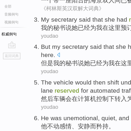
一
个
带
一
座阳台
的
海景双人间
已
全部
《柯林斯英汉双解大词典》
音频例句
My
secretary
said that
she
had
视频例句
我
的
秘书
说
她
已经
为
我
在这里
预
权威例句
youdao
But
my
secretary
said that
she
go
here
.
返回词典
top
但是
我
的
秘书
说
她
已经
为
我
在这
youdao
The
vehicle
would
then
shift
und
lane
reserved
for
automated
traf
然后
车辆
会
在
计算机
控制
下
转入
youdao
He
was unemotional
,
quiet
,
and
他
不
动
感情、
安静
而
矜持。