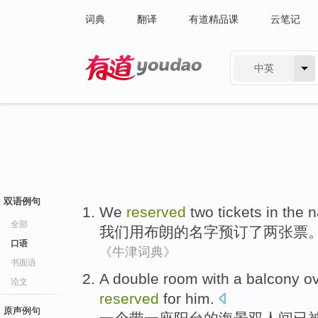
词典
翻译
有道精品课
云笔记
中英
有道 - 网易旗下搜索
双语例句
We
reserved
two
tickets
in
the
n
全部
我们
用
布朗
的
名字
预订
了
两
张票
口语
《牛津词典》
书面语
A
double room
with
a
balcony
o
论文
reserved
for
him
.
原声例句