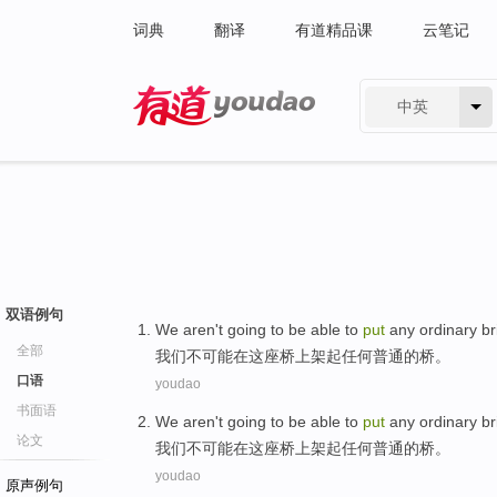
词典
翻译
有道精品课
云笔记
中英
有道 - 网易旗下搜索
双语例句
We
aren't
going to
be able
to
put
any
ordinary
br
全部
我们
不
可能
在这座
桥
上架起
任何
普通
的桥。
口语
youdao
书面语
We
aren't
going to
be able
to
put
any
ordinary
br
论文
我们
不
可能
在这座
桥
上架起
任何
普通
的桥。
youdao
原声例句