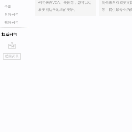
例句来自VOA、美剧等，您可以边
例句来自权威英文
全部
看美剧边学地道的美语。
等，提供最专业的
音频例句
视频例句
权威例句
go
返回词典
top