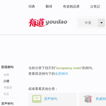
词典
翻译
有道精品课
云笔记
中英
有道 - 网易旗下搜索
双语例句
当前分类下找不到"
occupancy costs
"的例句。
查看双语例句下的
全部例句
全部
口语
书面语
或者看看其他分类：
论文
原声例句
权威例
原声例句