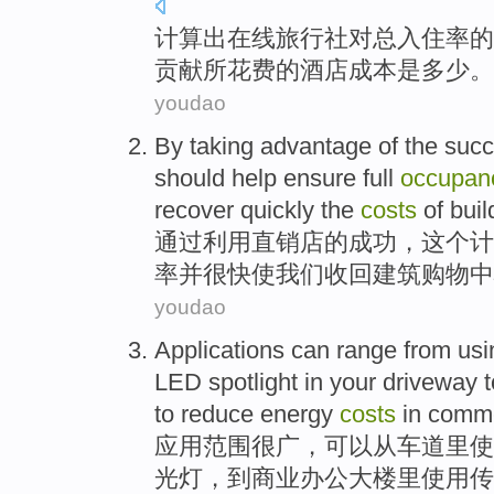
计算出在线
旅行社
对
总
入住率
的
贡献
所花费的酒店
成本
是
多少
。
youdao
By
taking advantage
of
the
suc
should
help
ensure
full
occupan
recover
quickly
the
costs
of
buil
通过
利用
直销店
的
成功
，
这个
计
率
并
很快
使
我们
收回
建筑
购物中
youdao
Applications
can
range
from
usi
LED
spotlight
in
your driveway
t
to reduce
energy
costs
in
comme
应用
范围很广
，
可以
从
车道
里
使
光灯
，
到
商业
办公
大楼里使用传