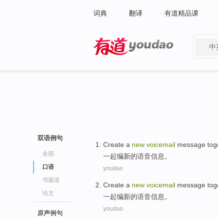
词典
翻译
有道精品课
中
有道 - 网易旗下搜索
双语例句
Create a
new
voicemail
message
tog
全部
一起
编
新的
语音
信息
。
口语
youdao
书面语
Create a
new
voicemail
message
tog
论文
一起
编
新的
语音
信息
。
youdao
原声例句