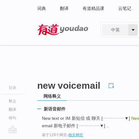
词典
翻译
有道精品课
云笔记
中英
有道 - 网易旗下搜索
new voicemail
目录
网络释义
释义
新语音邮件
翻译
例句
New text or IM 新短信 或 聊天 [┈┈┈┈┈▼]
New
email 新电子邮件 [┈┈┈┈┈▼] ..
基于128个网页
-
相关网页
go