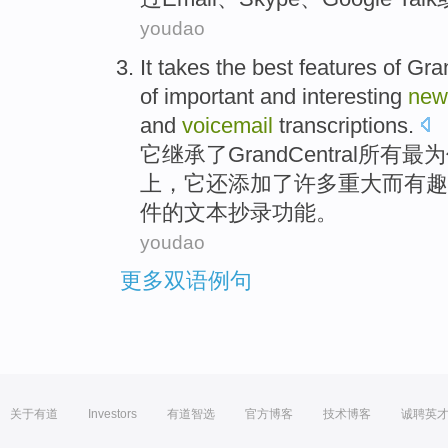
youdao
It
takes the
best
features
of
Gra
of
important
and
interesting
new
and
voicemail
transcriptions
.
它
继承了
GrandCentral
所有最为
上，它还
添加
了
许多
重大
而
有趣
件
的
文本抄录功能。
youdao
更多双语例句
关于有道
Investors
有道智选
官方博客
技术博客
诚聘英