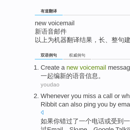
top
有道翻译
new voicemail
新语音邮件
以上为机器翻译结果，长、整句
双语例句
权威例句
Create a
new
voicemail
messag
一起
编
新的
语音
信息
。
youdao
Whenever
you
miss
a
call
or
wh
Ribbit
can
also
ping you
by
emai
如果
你
错过
了一
个电话
或
受到一
过
Email
、
Skype
、
Google
Talk