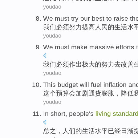
youdao
We
must
try our best to
raise
th
我们
必须
努力
提高
人民
的
生活
水
youdao
We
must
make
massive
efforts
我们
必须
作出
极大的
努力
去
改善
youdao
This
budget
will
fuel inflation
an
这个
预算
会
加剧
通货膨胀，
降低
youdao
In short
,
people
's
living
standar
总之
，
人们
的
生活
水平
已经
日渐