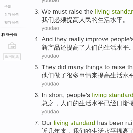
youdao
全部
We
must
raise
the
living
standa
音频例句
我们
必须
提高
人民
的
生活
水平
。
视频例句
youdao
权威例句
And
they
really
improve
people
'
新
产品
还
提高
了
人们
的
生活
水平
go
youdao
返回词典
top
They
did
many
things
to
raise
t
他们
做了
很多
事情
来
提高
生活
水
youdao
In short
,
people
's
living
standar
总之
，
人们
的
生活
水平
已经
日渐
youdao
Our
living
standard
has been
ra
近几年
来，
我们
的
生活
水平
提高