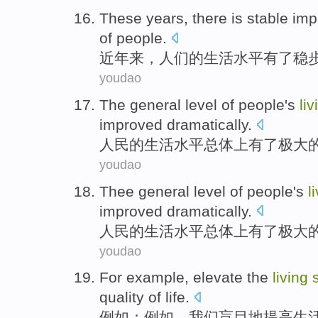
These
years,
there is
stable
imp
of
people
.
近年
来，
人们
的
生活
水平
有
了
稳
youdao
The
general level
of
people's
liv
improved
dramatically
.
人民
的
生活
水平
总体
上
有
了
极大
youdao
Thee general level
of
people's
l
improved
dramatically
.
人民
的
生活
水平
总体
上
有
了
极大
youdao
For example
,
elevate the
living
quality
of
life
.
例如
：例如，
我们盲目地
提高
生