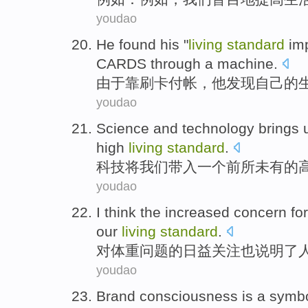
youdao
He
found
his
"
living
standard
im
CARDS
through a machine.
由于靠
刷卡付帐，
他
发现
自己
的
youdao
Science and technology
brings
high
living
standard
.
科技
将
我们
带入
一个
前所未有的
youdao
I think
the increased
concern
for
our
living
standard
.
对
体重
问题
的
日益关注也说明
了
youdao
Brand
consciousness
is a
symb