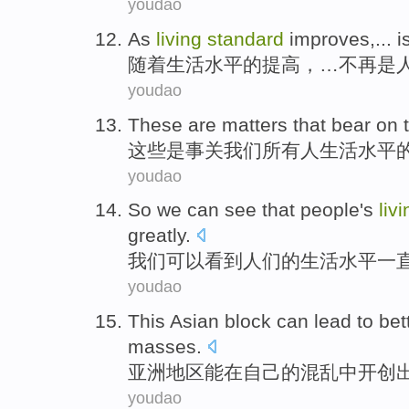
youdao
As
living
standard
improves
,...
i
随着
生活
水平
的
提高
，…
不再
是
youdao
These
are
matters that bear on 
这些
是
事关
我们
所有
人
生活
水平
youdao
So we
can
see that
people
's
liv
greatly
.
我们
可以
看到
人们
的
生活
水平
一
youdao
This
Asian
block
can
lead
to
bet
masses.
亚洲
地区
能
在
自己
的混乱中
开创
youdao