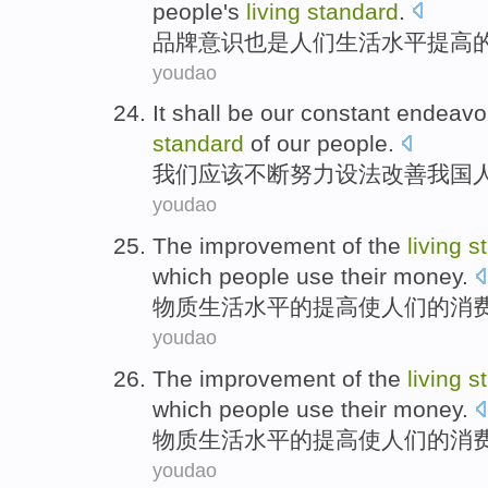
people
's
living
standard
.
品牌
意识
也是
人们
生活
水平
提高
youdao
It
shall be
our
constant
endeavo
standard
of
our
people
.
我们
应该
不断
努力
设法
改善
我国
youdao
The
improvement
of
the
living
s
which
people
use their money
.
物质
生活
水平
的
提高
使
人们
的
消
youdao
The
improvement
of
the
living
s
which
people
use their money
.
物质
生活
水平
的
提高
使
人们
的
消
youdao