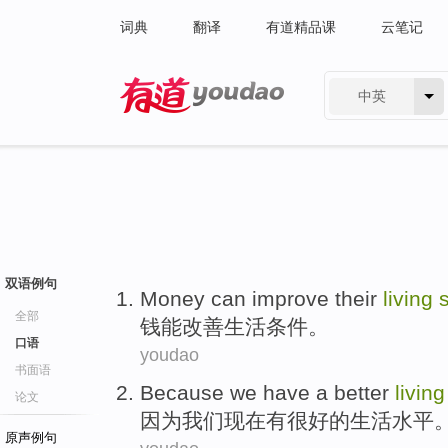
词典
翻译
有道精品课
云笔记
中英
有道 - 网易旗下搜索
双语例句
Money
can
improve their
living
全部
钱
能
改善
生活
条件
。
口语
youdao
书面语
Because
we
have
a better
living
论文
因为
我们
现在
有
很
好的
生活
水平
原声例句