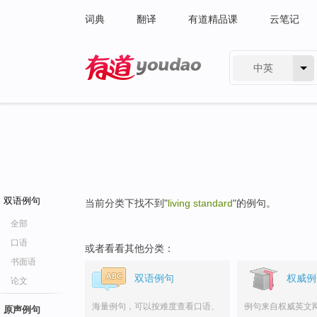
词典
翻译
有道精品课
云笔记
中英
有道 - 网易旗下搜索
双语例句
当前分类下找不到"
living standard
"的例句。
全部
口语
或者看看其他分类：
书面语
双语例句
权威例
论文
海量例句，可以按难度查看口语、
例句来自权威英文
原声例句