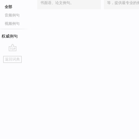
书面语、论文例句。
等，提供最专业的
全部
音频例句
视频例句
权威例句
go
返回词典
top