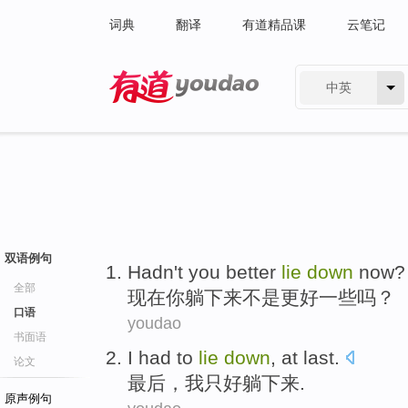
词典
翻译
有道精品课
云笔记
中英
有道 - 网易旗下搜索
双语例句
Hadn
't
you
better
lie
down
now
?
全部
现在
你
躺
下来
不是
更好一些
吗？
口语
youdao
书面语
I
had to
lie
down
,
at last
.
论文
最后
，
我
只好
躺
下来
.
原声例句