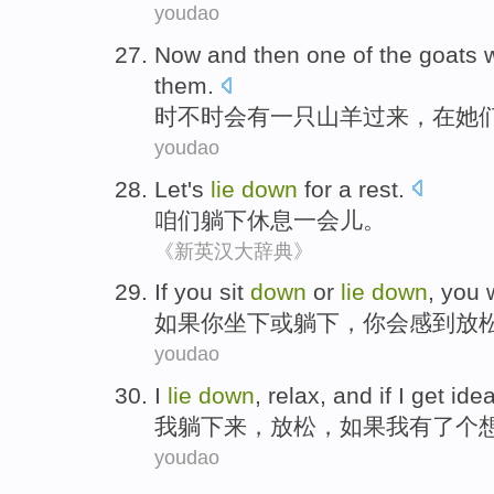
youdao
Now and then
one
of
the goats
them
.
时不时
会
有一
只
山羊
过来，在
她
youdao
Let's
lie
down
for a rest
.
咱们
躺
下休息
一会儿
。
《新英汉大辞典》
If
you
sit
down
or
lie
down
, you
如果
你
坐下
或
躺
下，你
会
感到
放
youdao
I
lie
down
,
relax
, and
if
I
get
ide
我
躺
下来
，
放松
，
如果
我
有
了个
youdao