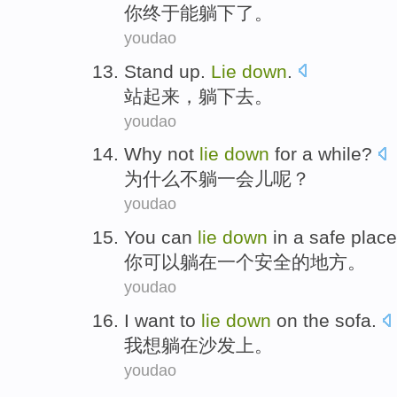
你
终于
能
躺
下了。
youdao
Stand
up
.
Lie
down
.
站
起来
，
躺
下去。
youdao
Why
not
lie
down
for a while
?
为什么
不
躺
一会儿
呢？
youdao
You
can
lie
down
in
a
safe
place
你
可以
躺
在
一个
安全
的
地方
。
youdao
I
want to
lie
down
on the
sofa
.
我
想
躺
在
沙发上
。
youdao