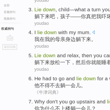
youdao
全部
Lie
down
,
child
—what a
turn
yo
音频例句
躺
下来吧
，
孩子
——
你
真
把
我
吓
视频例句
youdao
权威例句
I
lie
down
with
my
mum
.
我
在
我
的
母亲
身边躺
下来
。
go
youdao
返回词典
top
Lie
down
and
relax
,
then
you
ca
躺
下来
放松一下
，
然后
你
就能
睡
youdao
He
had to
go and
lie
down
for a
他
不得不
去
躺
一会儿
。
《牛津词典》
Why
don't
you
go upstairs and
l
你
为什么
不
上楼
躺
一会儿
？