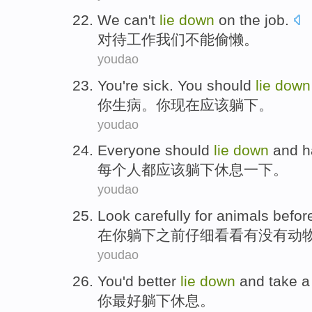
We
can't
lie
down
on the
job
.
对待
工作
我们
不能
偷懒
。
youdao
You
're sick
. You
should
lie
down
你
生病
。你
现在
应该
躺
下。
youdao
Everyone
should
lie
down
and h
每个人都
应该
躺
下
休息
一下。
youdao
Look carefully
for
animals
befor
在
你
躺
下
之前
仔细
看看有没有
动
youdao
You
'd better
lie
down
and take a
你
最好
躺
下
休息
。