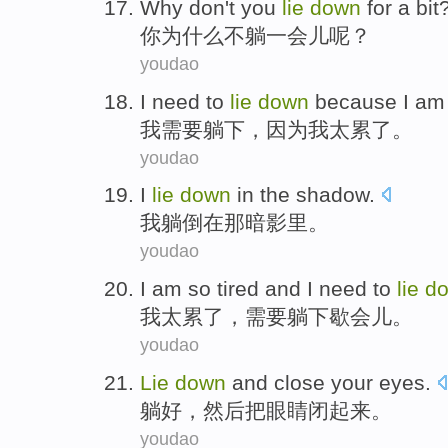
Why
don't
you
lie
down
for a bit
你
为什么
不
躺
一会儿
呢？
youdao
I
need to
lie
down
because
I
am 
我
需要
躺
下，
因为
我
太累
了。
youdao
I
lie
down
in
the
shadow
.
我
躺倒
在
那
暗影里
。
youdao
I
am so
tired
and I
need to
lie
d
我
太累了
，
需要
躺
下歇会儿
。
youdao
Lie
down
and close
your
eyes
.
躺
好，
然后
把眼睛闭起来。
youdao