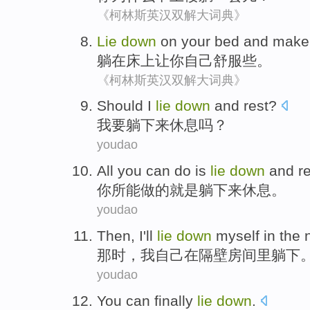
《柯林斯英汉双解大词典》
Lie
down
on
your
bed
and make
躺
在
床上
让
你自己
舒服些
。
《柯林斯英汉双解大词典》
Should
I
lie
down
and
rest
?
我
要
躺
下来
休息
吗？
youdao
All
you
can
do
is
lie
down
and
r
你
所能
做
的
就是
躺
下来
休息
。
youdao
Then
,
I
'll
lie
down
myself
in
the 
那时
，
我
自己
在
隔壁
房间里
躺
下
youdao
You
can
finally
lie
down
.