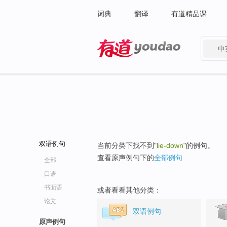
词典
翻译
有道精品课
中
有道 - 网易旗下搜索
双语例句
当前分类下找不到"
lie-down
"的例句。
查看原声例句下的
全部例句
全部
口语
书面语
或者看看其他分类：
论文
双语例句
原声例句