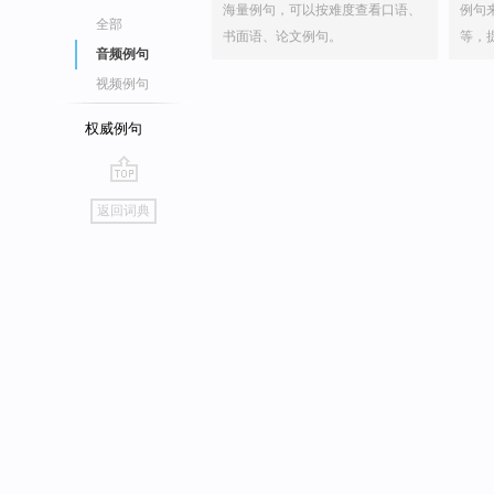
海量例句，可以按难度查看口语、
例句
全部
书面语、论文例句。
等，
音频例句
视频例句
权威例句
go
返回词典
top