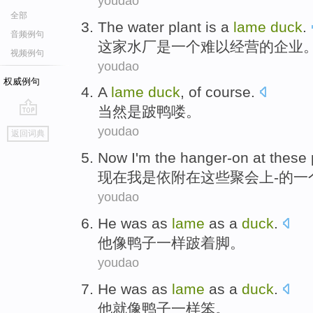
youdao
全部
The water
plant
is
a
lame
duck
.
音频例句
这家水厂
是
一个
难以经营的企业
视频例句
youdao
权威例句
A
lame
duck
,
of course
.
当然
是
跛
鸭
喽。
go
youdao
返回词典
top
Now
I'm
the
hanger-on
at
these
现在
我
是
依附
在
这些
聚会上
-
的一
youdao
He
was
as
lame
as
a
duck
.
他
像
鸭子
一样
跛着脚
。
youdao
He
was
as
lame
as
a
duck
.
他
就
像
鸭子
一样
笨
。