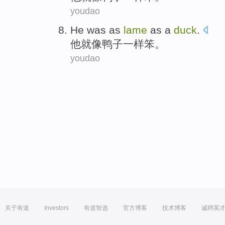
youdao
He
was
as
lame
as
a
duck
.
他
就
像
鸭子
一样
笨
。
youdao
关于有道
Investors
有道智选
官方博客
技术博客
诚聘英