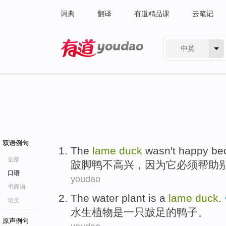
词典
翻译
有道精品课
云笔记
中英
有道 - 网易旗下搜索
双语例句
The
lame
duck
wasn
't
happy
be
全部
跛脚鸭
不
高兴
，
因为
它
必须
帮助
口语
youdao
书面语
The water plant
is
a
lame
duck
.
论文
水生
植物
是
一
只跛足
的鸭子。
原声例句