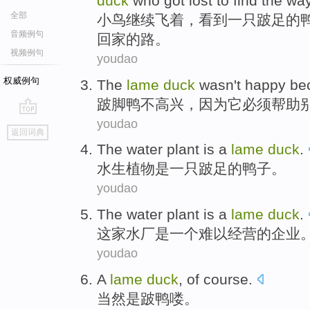
duck
who got lost
to find
the
wa
全部
小鸟
继续
飞着
，
看到
一
只跛足
的
音频例句
回家
的
路
。
视频例句
youdao
权威例句
The
lame
duck
wasn
't
happy
be
跛脚鸭
不
高兴
，
因为
它
必须
帮助
youdao
go
返回词典
top
The water plant
is
a
lame
duck
.
水生
植物
是
一
只跛足
的鸭子。
youdao
The water
plant
is
a
lame
duck
.
这家水厂
是
一个
难以经营的企业
youdao
A
lame
duck
,
of course
.
当然
是
跛
鸭
喽。