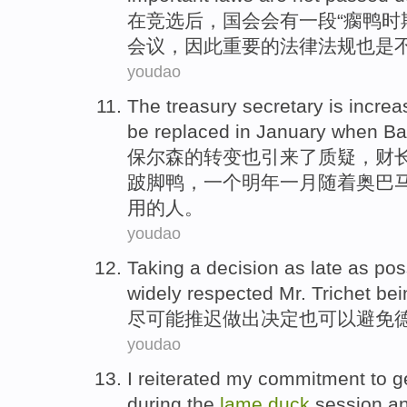
在
竞选后，
国会
会
有
一
段
“
瘸
鸭
时
会议，因此重要的
法律法规
也是
youdao
The
treasury secretary
is
increa
be
replaced
in
January
when
Ba
保尔
森的转变也引来了质疑，财
跛脚鸭
，
一
个
明年一月
随着奥巴
用的人。
youdao
Taking a decision
as
late
as
pos
widely respected
Mr. Trichet
bei
尽可能
推迟
做出
决定
也
可以
避免
youdao
I
reiterated
my
commitment
to g
during the
lame
duck
session
a