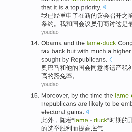
that it
is
a
top
priority
.
我
已经重申了
在新的议会召开之
条约。我
和
国会议员
们商讨
这
是
youdao
Obama
and
the
lame-
duck
Cong
tax
back
but with much
a
higher
sought
by Republicans
.
奥巴马
和
他的
国会
同意
将遗产税
高
的
豁免
率
。
youdao
Moreover
, by the
time
the
lame-
Republicans
are
likely
to be
emb
electoral
gains.
此外
，随着“
lame
-
duck
”
时期
的
的选举胜利而提高
底气
。