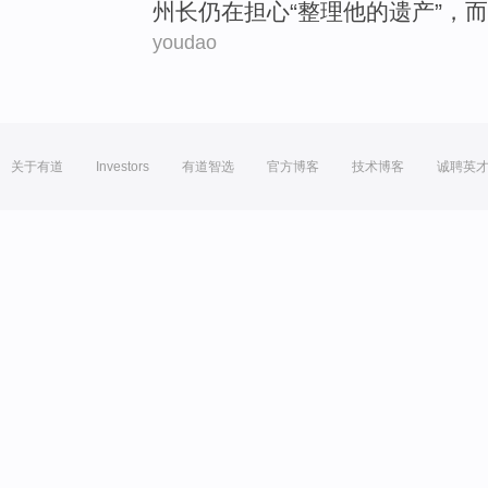
州长
仍在
担心
“
整理
他
的
遗产
”，
而
youdao
关于有道
Investors
有道智选
官方博客
技术博客
诚聘英