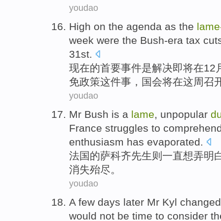
youdao
High
on
the
agenda
as
the
lame
week
were the
Bush-era
tax
cut
31st
.
现在
的
首要
事件
是
解决即将
在
12
免政策
这件事，
国会
将在
这
周
召
youdao
Mr
Bush is a
lame
, unpopular
d
France
struggles
to
comprehen
enthusiasm
has evaporated
.
法国
的
萨科齐
先生
则一直
想
弄明
消失
殆尽。
youdao
A few days
later
Mr
Kyl
change
would
not
be
time
to
consider
th