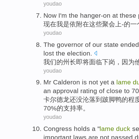
youdao
Now
I'm
the
hanger-on
at
these
现在
我
是
依附
在
这些
聚会上
-
的一
youdao
The
governor
of
our
state ende
lost
the election
.
我们
的
州长
即将
面临
下岗，
因为
youdao
Mr Calderon
is
not
yet
a
lame
d
an
approval rating
of
close to
70
卡尔
德龙
还
没
沦落到
跛脚鸭
的程
70%
的
支持率
。
youdao
Congress
holds
a
"
lame
duck
se
important
laws
are
not
passed
d