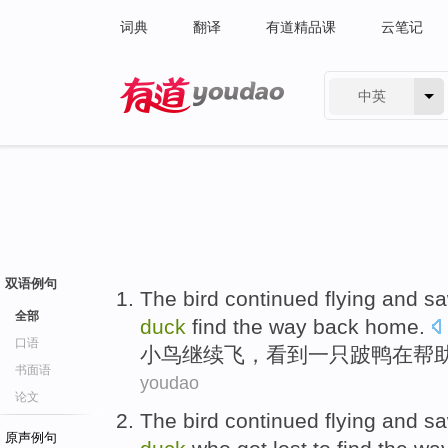
词典
翻译
有道精品课
云笔记
中英
有道 - 网易旗下搜索
双语例句
The bird
continued
flying
and
s
全部
duck
find
the
way
back home
.
口语
小鸟
继续
飞
，
看到
一
只跛
鸭
在
帮
书面语
youdao
论文
The bird
continued
flying
and
s
原声例句