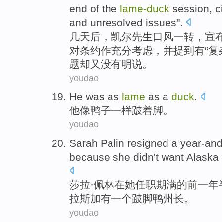
end
of
the
lame-
duck
session,
c
and
unresolved
issues
".
几天
后
，
凯尔
先生
口风
一转
，
宣
对
条约
作充分
考虑
，并
提到
有“
复
题
却
又没有明说。
youdao
He
was
as
lame
as
a
duck
.
他
像
鸭子
一样
跛着脚
。
youdao
Sarah
Palin
resigned
a year-and
because
she
didn
't
want
Alaska
莎拉
·
佩
林在
她
任职
期满
的
前
一
年
拉斯加
有
一个
跛脚鸭
州长。
youdao