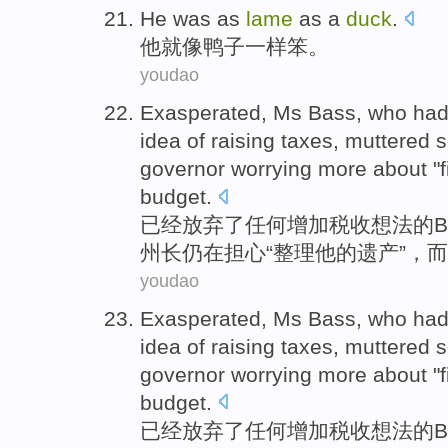
He
was
as
lame
as
a
duck
.
他
就
像
鸭子
一样
笨
。
youdao
Exasperated
,
Ms
Bass
, who
had
idea
of
raising
taxes
, muttered 
governor
worrying
more about "
budget
.
已经
放弃
了
任何
增加
税收
想法
的
B
州长
仍在
担心
“
整理
他
的
遗产
”，
而
youdao
Exasperated
,
Ms
Bass
, who
had
idea
of
raising
taxes
, muttered 
governor
worrying
more about "
budget
.
已经
放弃
了
任何
增加
税收
想法
的
B