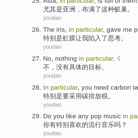
Asia
,
in
particular
,
is full
of them
尤其是
亚洲
，
布满
了这种蚁巢。
youdao
The
iris
,
in
particular
,
gave
me
p
特别是
虹膜
让
我
陷入了思考。
youdao
No
,
nothing
in
particular
.
不
，
没有
具体
的目标。
youdao
In
particular
, you
need
carbon
ta
特别是
要
采用碳排放
税
。
youdao
Do
you
like
any
pop
music
in
pa
你
有
特别
喜欢
的
流行
音乐
吗？
youdao