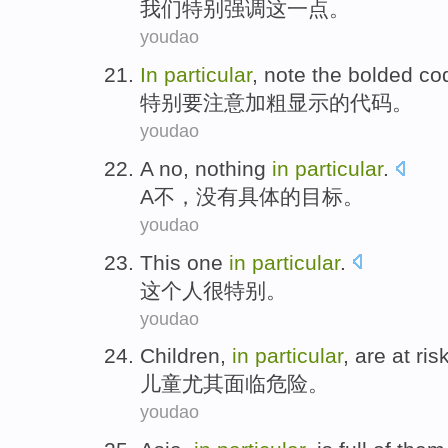
我们
特别
强调
这
一点
。
youdao
In
particular
,
note
the bolded
co
特别
要
注意
加粗
显示的
代码
。
youdao
A
no
,
nothing
in
particular
.
A
不
，
没有
具体
的目标。
youdao
This
one
in
particular
.
这个
人
很
特别
。
youdao
Children
,
in
particular
,
are at ris
儿童
尤其
面临
危险。
youdao