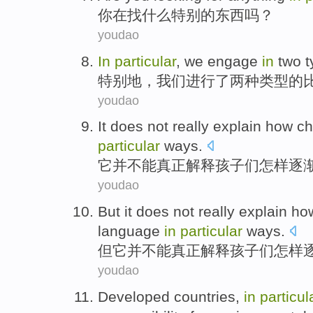
你
在
找
什么
特别
的东西吗？
youdao
In
particular
,
we
engage
in
two
t
特别
地，
我们
进行
了
两种
类型
的
youdao
It
does
not
really
explain
how
ch
particular
ways
.
它
并
不能
真正
解释
孩子们
怎样
逐
youdao
But
it
does
not
really
explain
ho
language
in
particular
ways
.
但
它
并
不能
真正
解释
孩子们
怎样
youdao
Developed
countries
,
in
particul