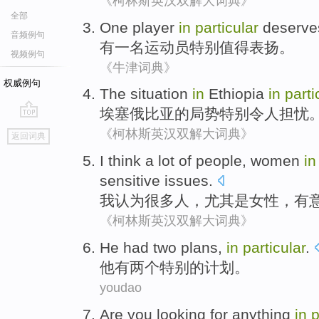
《柯林斯英汉双解大词典》
全部
One
player
in
particular
deserve
音频例句
有一
名运动员
特别
值得
表扬
。
视频例句
《牛津词典》
权威例句
The
situation
in
Ethiopia
in
parti
埃塞俄比亚
的
局势
特别
令人
担忧
go
《柯林斯英汉双解大词典》
返回词典
top
I
think
a lot of
people
,
women
i
sensitive
issues
.
我
认为
很多
人
，
尤其是
女性
，有
《柯林斯英汉双解大词典》
He
had
two
plans
,
in
particular
.
他
有
两个
特别
的
计划
。
youdao
Are
you
looking for
anything
in
p