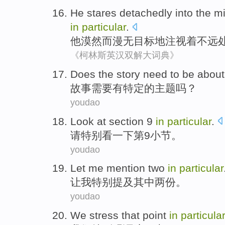
He
stares
detachedly
into the m
in
particular
.
他
漠然
而漫无目标
地注视着
不远
《柯林斯英汉双解大词典》
Does the
story
need to be
abou
故事
需要
有
特定
的主题吗？
youdao
Look at
section
9
in
particular
.
请
特别
看
一下第
9
小节
。
youdao
Let
me
mention
two
in
particular
让
我
特别提及
其中两
份。
youdao
We
stress
that
point
in
particular