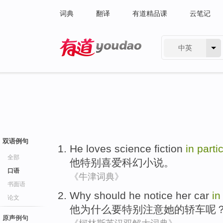
词典
翻译
有道精品课
云笔记
中英
有道 - 网易旗下搜索
双语例句
He
loves
science fiction
in
parti
全部
他
特别
喜爱
科幻
小说。
口语
《牛津词典》
书面语
Why
should
he
notice
her
car
i
论文
他
为什么
要
特别
注意
她
的
轿车
呢
原声例句