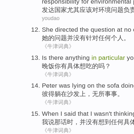
responsibility for
environmental
发达
国家
尤其
应该
对
环境
问题
负
youdao
She
directed
the
question
at
no
她
的
问题
并
没有
针对
任何
个人
。
《牛津词典》
Is there
anything
in
particular
yo
晚饭
你
有
具体
想吃
的吗？
《牛津词典》
Peter
was lying
on
the sofa
doi
彼得
躺
在
沙发
上，
无所事事
。
《牛津词典》
When
I
said
that
I wasn
't
thinkin
我
说
那
话
时，并
没有
想到
任何
具
《牛津词典》