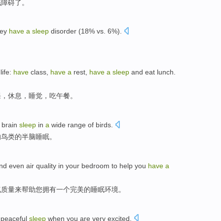
眠
障碍
了。
hey
have
a
sleep
disorder
(18%
vs.
6%).
。
life
:
have
class
,
have
a
rest
,
have
a
sleep
and
eat
lunch
.
课
，
休息
，
睡觉
，吃午餐。
brain
sleep
in
a
wide
range
of
birds
.
的鸟类的
半
脑
睡眠
。
nd even
air
quality
in
your bedroom
to
help
you
have
a
气
质量
来
帮助
您
拥有
一个
完美的
睡眠
环境
。
peaceful
sleep
when
you
are very
excited
.