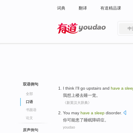
词典
翻译
有道精品课
中
有道 - 网易旗下搜索
双语例句
I
think
I'll go upstairs and
have
a
slee
全部
我
想
上楼
去
睡
一觉。
口语
《新英汉大辞典》
书面语
You
may
have
a
sleep
disorder
.
论文
你
可能
患
了
睡眠
障碍症
。
youdao
原声例句