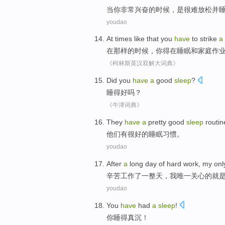
当
你
非常
兴奋
的时候，
是
很难
放松
并
youdao
At
times
like that
you
have
to
strike
a
在
那样
的
时候
，
你
得
在
睡眠
和
家庭作
《柯林斯英汉双解大词典》
Did you
have
a
good
sleep
?
睡
得
好
吗？
《牛津词典》
They
have
a
pretty
good
sleep
routin
他们
有
很
好的
睡眠
习惯
。
youdao
After
a
long
day of
hard
work
, my
onl
辛苦
工作
了
一整天，
我
唯一
关心
的
就
youdao
You
have
had
a
sleep
!
你
睡
得
真
沉！