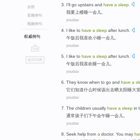
I
'll
go upstairs and
have
a
sleep
.
全部
我
要
上楼
睡
一会儿
。
音频例句
youdao
视频例句
I
like
to
have
a
sleep
after
lunch
.
权威例句
午饭
后
我
喜欢
小睡
一会儿。
youdao
go
I
like
to
have
a
sleep
after
lunch
.
返回词典
top
午饭
后
我
喜欢
睡
一会儿
。
youdao
They
know
when
to go
and
have
a
sl
它们
知道
什么时候
该
出去晒太阳
睡
大
youdao
The
children
usually
have
a
sleep
in 
通常
孩子们
下午
会午睡
一会儿
。
youdao
Seek
help
from
a
doctor
.
You
may
ha