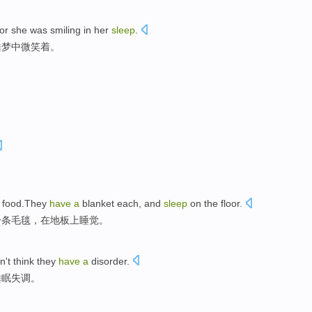
for
she
was smiling
in
her
sleep
.
睡梦中微笑
着
。
 food.They
have
a
blanket
each
, and
sleep
on the
floor
.
一
条毛毯
，
在
地板上
睡觉
。
n't
think
they
have
a
disorder
.
睡眠失调
。