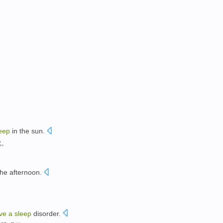
eep
in the sun
.
觉。
the afternoon
.
ve
a
sleep
disorder
.