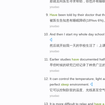
那就去向
医生
寻求
帮助
，
你
也许
有
睡
youdao
Have
been
told
by
their doctor
that t
被
医生
告知
患有
睡眠
障碍
(18%
vs
6%)
youdao
And then
I start
my
whole day
school
然后
就
开始
我
一
天的
学校
生活
了：
上
youdao
Earlier
studies
have
documented
half
早些时候
的
研究
已经
记录了
种类
广泛
youdao
It
can
control
the
temperature
,
light
a
perfect
sleep
environment
.
它
可以
控制
卧室
的
温度
、
光线
甚至
空
youdao
It
is
more difficult to
relax
and
have
a