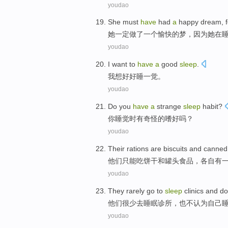
youdao
She
must
have
had
a
happy
dream
,
她
一定
做了
一个
愉快
的
梦
，
因为
她
在
youdao
I
want to
have
a
good
sleep
.
我
想
好好
睡一觉
。
youdao
Do you
have
a
strange
sleep
habit
?
你
睡觉
时有
奇怪的
嗜好
吗？
youdao
Their
rations are biscuits
and
canned
他们
只能吃
饼干
和
罐头
食品，
各自
有
youdao
They
rarely
go to
sleep
clinics
and
do
他们
很少
去
睡眠
诊所
，也
不
认为
自己
youdao