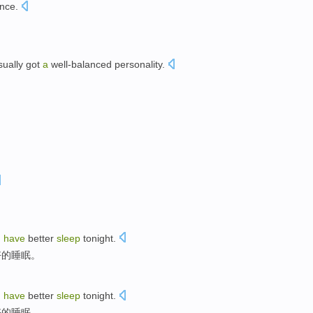
nce
.
ually got
a
well-balanced
personality
.
n
have
better
sleep
tonight
.
好的
睡眠
。
n
have
better
sleep
tonight
.
好的
睡眠
。