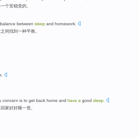
睡
一个
安稳
觉的。
balance
between
sleep
and
homework
.
业
之间
找到
一种
平衡
。
e
.
y
concern
is
to get
back home
and
have
a
good
sleep
.
是
回家
好好睡一觉。