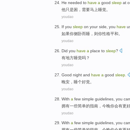
He
needed
to
have
a
good
sleep
at
o
他
只是困
，需要马上
睡觉
。
youdao
If
you
sleep
on your side, you
have
us
如果
你
侧卧
而
睡
，则你
性格
平和。
youdao
Did you
have
a
place
to
sleep
?
有
地方
睡觉
吗？
youdao
Good night
and
have
a
good
sleep
.
晚安
，
睡
个
好
觉。
youdao
With
a
few
simple
guidelines
,
you
ca
拥有
一些
简单
的
指南
，
今晚
你
会
有
更
youdao
With
a
few
simple
guidelines
,
you
ca
拥有
一些
简单
的
指南
，
今晚
你
会
有
更