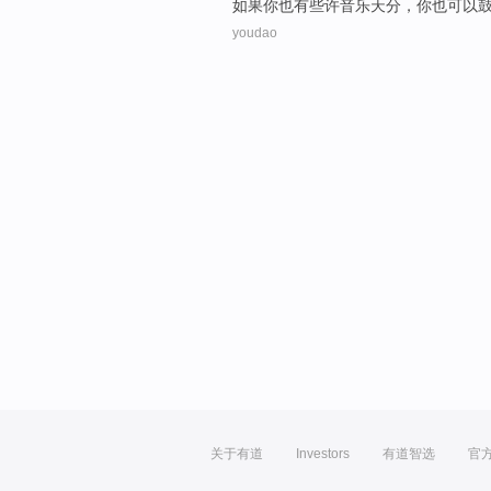
如果
你
也
有些许音乐天分，你也可以
youdao
关于有道
Investors
有道智选
官