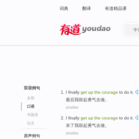
词典
翻译
有道精品课
中
有道 - 网易旗下搜索
双语例句
I
finally
get
up
the
courage
to
do it
.
全部
最后
我
鼓起勇气
去
做
。
口语
youdao
书面语
I
finally
get
up
the
courage
to
do it
.
论文
末了
我
鼓起
勇气
去
做。
youdao
原声例句