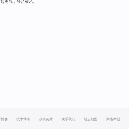
鼓起
勇气，登台献艺。
方博客
技术博客
诚聘英才
联系我们
站点地图
网络举报