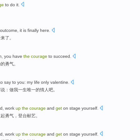
ge
to
do it
.
outcome
,
it
is
finally
here
.
于来了。
n
, you
have
the
courage
to
succeed
.
功
的勇气。
to
say
to
you:
my
life
only
valentine
.
你
说
：做
我
一生
唯一
的情人吧。
ed
,
work
up
the
courage
and
get
on stage yourself
.
鼓起
勇气，登台献艺。
ed
,
work
up
the
courage
and
get
on stage yourself
.