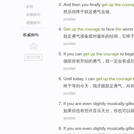
And then
you
finally
get
up
the
coura
全部
然后
你
终于
鼓足
勇气
去
做。
音频例句
youdao
视频例句
Get
up
the
courage
to
face
the
worst
权威例句
鼓足
勇气准备
面对
最
坏的
结局
，它终
youdao
go
If
you
can
get
up
the
courage
to begi
返回词典
top
倘若
你
有
开始
的
勇气
，就一定会
有
成
youdao
Until
today
,
I
can
get
up
the
courage
终于等到
今天
，
我
才能
鼓足
勇气，
向
youdao
If
you
are
even slightly musically-gift
如果
你
也
有些许音乐天分，你也可以
youdao
If
you
are
even slightly musically-gift