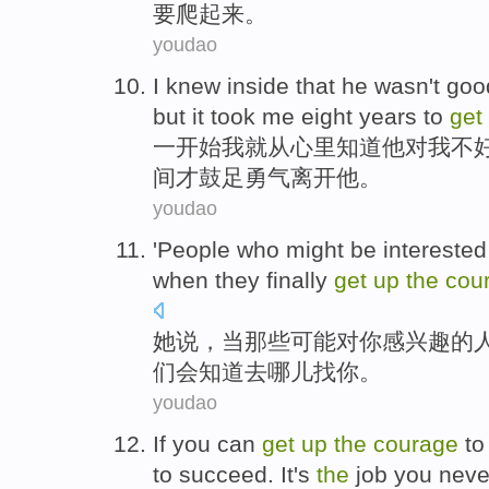
要
爬起来。
youdao
I
knew inside
that
he
wasn't goo
but
it took
me
eight
years
to
get
一开始
我
就
从
心里
知道
他
对
我
不
间才鼓足
勇气
离开他。
youdao
'
People
who
might be
interested
when
they
finally
get
up
the
cou
她
说，
当
那些
可能
对
你
感
兴趣的
们
会知道
去
哪儿
找
你。
youdao
If
you
can
get
up
the
courage
to
to
succeed
. It
's
the
job
you
neve