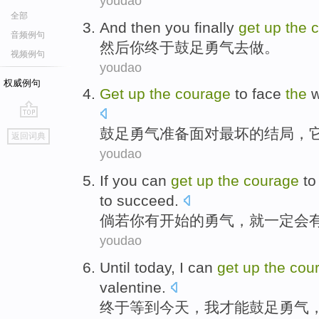
youdao
全部
And then
you
finally
get
up
the
音频例句
然后
你
终于
鼓足
勇气
去
做。
视频例句
youdao
权威例句
Get
up
the
courage
to
face
the
w
go
鼓足
勇气准备
面对
最
坏的
结局
，
返回词典
top
youdao
If
you
can
get
up
the
courage
to
to
succeed
.
倘若
你
有
开始
的
勇气
，就一定会
youdao
Until
today
,
I
can
get
up
the
cou
valentine
.
终于等到
今天
，
我
才能
鼓足
勇气