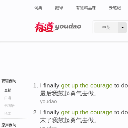
词典
翻译
有道精品课
云笔记
中英
有道 - 网易旗下搜索
双语例句
I
finally
get
up
the
courage
to
do
全部
最后
我
鼓起勇气
去
做
。
口语
youdao
书面语
I
finally
get
up
the
courage
to
do
论文
末了
我
鼓起
勇气
去
做。
原声例句