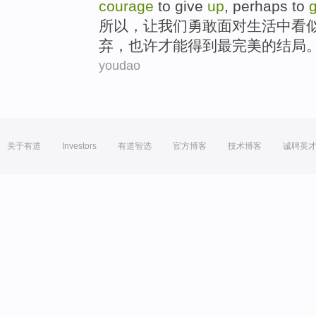
courage
to
give
up
,
perhaps
to
g
所以
，
让
我们
勇敢
面对
生活中
看
弃
，
也许
才能得到
最
完美的结局
youdao
关于有道
Investors
有道智选
官方博客
技术博客
诚聘英