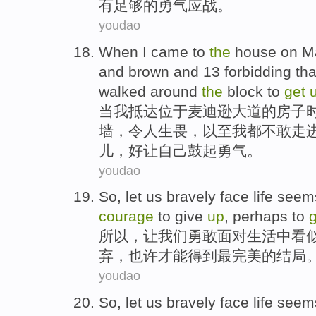
有
足够的
勇气
应战。
youdao
When
I
came to
the
house
on M
and
brown
and
13 forbidding
th
walked
around
the
block
to
get
当
我
抵达
位于
麦迪逊
大道
的
房子
墙，令人
生畏
，以至我都
不敢
走
儿，好让自己鼓起勇气。
youdao
So
,
let
us
bravely
face
life
seem
courage
to
give
up
,
perhaps
to
g
所以
，
让
我们
勇敢
面对
生活中
看
弃
，
也许
才能得到
最
完美的结局
youdao
So
,
let
us
bravely
face
life
seem