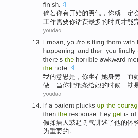
finish
.
倘若
你
有
开始
的
勇气
，你就一定
工作
需要你
话费
最多的时间才能
youdao
I
mean
,
you
're sitting
there with
happening, and then
you
finally
there's
the
horrible
awkward mo
the
note
.
我
的
意思是
，
你
坐在
她
身旁，而
做
，
当
你
把
纸条给她
的
时候，
就
youdao
If
a
patient
plucks
up
the
courag
then
the
response
they
get
is
of
假如
病人
鼓起
勇气讲述
了
他
的
体
为
重要
的
。