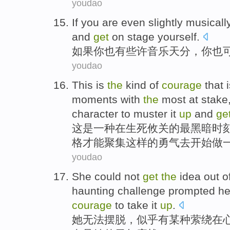
youdao
If
you
are
even slightly musically
and
get
on stage yourself
.
如果
你
也
有些许音乐天分，你也
youdao
This
is
the
kind
of
courage
that i
moments
with
the
most at
stake
character
to
muster
it
up
and
ge
这
是
一种在
生死攸关
的
最
黑暗
时
格
才能
聚集
这样
的勇气
去
开始做
youdao
She
could
not
get
the
idea
out
o
haunting
challenge
prompted
he
courage
to
take it
up
.
她
无法
摆脱
，
似乎
有
某种
萦绕
在