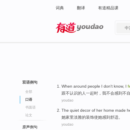
词典
翻译
有道精品课
中
有道 - 网易旗下搜索
双语例句
When
around
people
I
don't
know
,
I
f
全部
跟
不
认识
的
人
一起
时
，
我
不会感到
不
口语
youdao
书面语
The
quiet decor
of
her
home
made
h
论文
她
家里
淡雅
的
装饰
使
她
感到
舒适。
youdao
原声例句