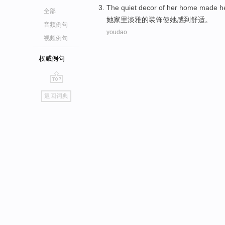
The
quiet decor
of
her
home
made
h
全部
她
家里
淡雅
的
装饰
使
她
感到
舒适。
音频例句
youdao
视频例句
权威例句
go
返回词典
top