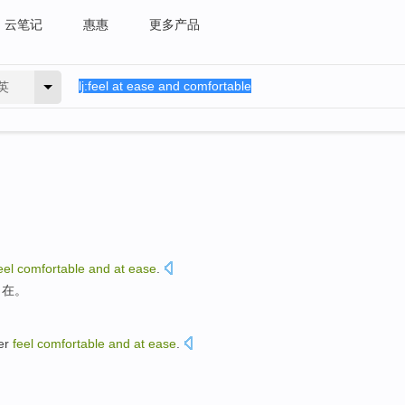
云笔记
惠惠
更多产品
英
eel
comfortable
and
at
ease
.
自在
。
er
feel
comfortable
and
at
ease
.