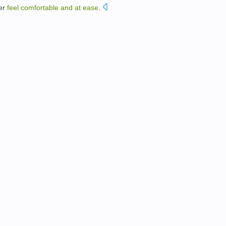
er
feel
comfortable
and
at
ease
.