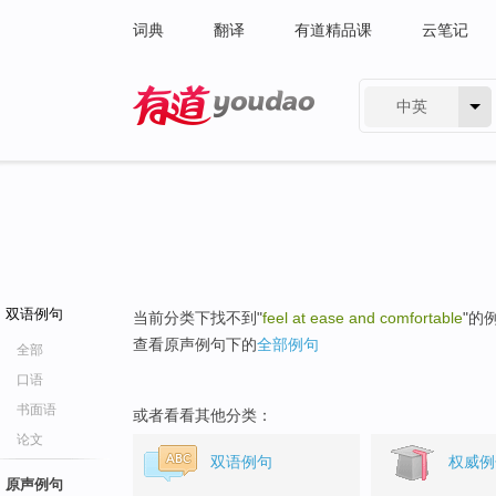
词典
翻译
有道精品课
云笔记
中英
有道 - 网易旗下搜索
双语例句
当前分类下找不到"
feel at ease and comfortable
"的
查看原声例句下的
全部例句
全部
口语
书面语
或者看看其他分类：
论文
双语例句
权威例
原声例句