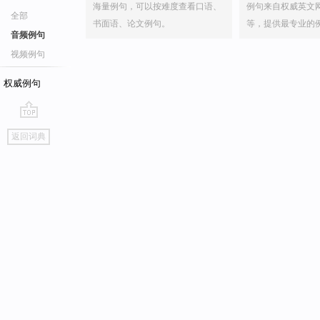
海量例句，可以按难度查看口语、
例句来自权威英文
全部
书面语、论文例句。
等，提供最专业的
音频例句
视频例句
权威例句
go
返回词典
top