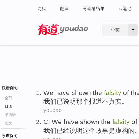
词典
翻译
有道精品课
云笔记
中英
有道 - 网易旗下搜索
双语例句
We
have
shown
the
falsity
of the
全部
我们
已
说明
那个
报道不真实。
口语
youdao
书面语
C.
We
have
shown
the
falsity
of
论文
我们
已经
说明
这个
故事
是
虚构
的
原声例句