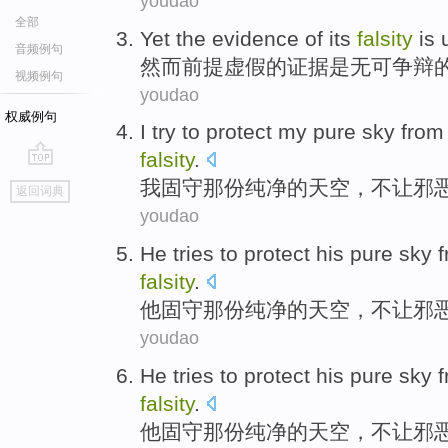
youdao
全部
Yet
the
evidence
of
its
falsity
is
音频例句
然而
前提
虚假
的
证据
是
无可争辩
视频例句
youdao
权威例句
I
try
to protect my
pure
sky from
falsity
.
go
我
固守那
份
纯净
的
天空
，不让
邪
返回词典
top
youdao
He
tries to protect
his
pure
sky
f
falsity
.
他
固守那
份
纯净
的
天空
，不让
邪
youdao
He
tries to protect
his
pure
sky
f
falsity
.
他
固守那
份
纯净
的
天空
，不让
邪