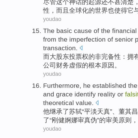
尽管
这个
神话
的
起源
还不甚清楚
性
，
而且
全球化
的
世界
也
使得
它
youdao
The
basic
cause
of
the
financial
from the
imperfection
of senior
p
transaction
.
而
大
股东
投票权
的
非
完备
性：拥
公司
财务
虚假
的
根本
原因
。
youdao
Furthermore,
he
established
the
and
grace identify reality
or
falsi
theoretical
value
.
他
继承了苏轼“平淡天真”、董其昌
了“刚健
婀娜
审
真伪
”
的
审美
原则
，
youdao