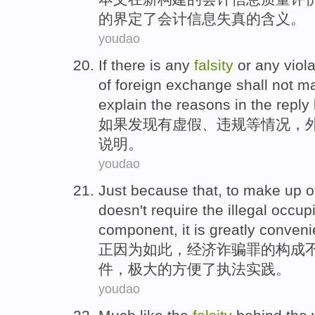
的
界定
了会计信息失真的
含义
。
youdao
If
there is
any
falsity
or
any viola
of foreign
exchange
shall
not m
explain
the reasons
in
the
reply
如果
发现
有
虚假
、
违规
等情况，
说明
。
youdao
Just
because
that
, to
make
up
o
doesn't
require
the
illegal
occup
component
, it is
greatly
conveni
正
因为
如此
，
经济
诈骗罪
的
构成
件
，
极大
的
方便
了
执法
实践。
youdao