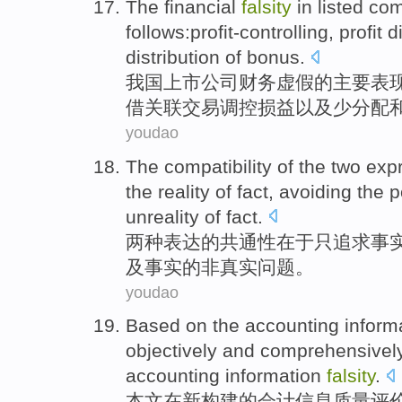
The
financial
falsity
in
listed
co
follows
:profit-controlling,
profit
d
distribution of
bonus
.
我国上市
公司
财务
虚假
的
主要表
借关联交易调控损益以及
少
分配
youdao
The
compatibility
of
the
two
exp
the reality of
fact
,
avoiding
the
p
unreality
of fact.
两种
表达
的
共通性
在于
只
追求
事
及事实的
非真实问题
。
youdao
Based
on
the
accounting
inform
objectively
and
comprehensivel
accounting
information
falsity
.
本文
在
新构建
的
会计
信息
质量
评