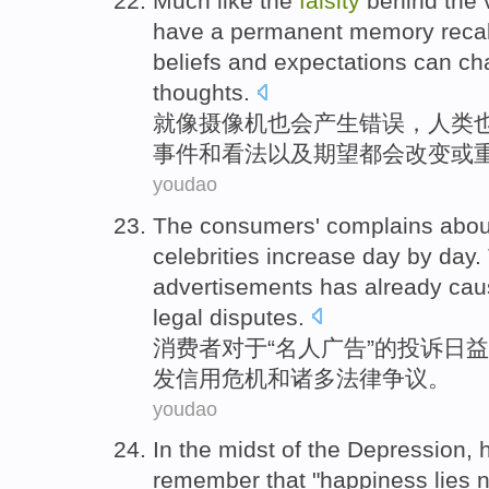
Much like
the
falsity
behind the 
have a
permanent
memory recal
beliefs
and
expectations
can
ch
thoughts
.
就
像
摄像机
也会产生错误
，
人类
事件
和
看法
以及
期望
都会
改变
或
youdao
The consumers
'
complains abou
celebrities
increase
day
by day.
advertisements has already
cau
legal
disputes
.
消费者
对于
“
名人
广告
”
的
投诉
日益
发
信用
危机
和
诸多
法律
争议。
youdao
In
the midst
of
the
Depression
,
remember that
"
happiness
lies
n