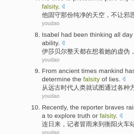
falsity
.
他
固守那
份
纯净
的
天空
，不让
邪
youdao
Isabel
had been
thinking
all
day
ability.
伊莎
贝尔
整天
都
在
想着
她
的
虚伪
youdao
From
ancient
times
mankind
ha
determine the
falsity
of
lies
.
从
远古
时代
人类
就
试图通过
各种
youdao
Recently,
the reporter
braves ra
a
to explore
truth or
falsity
.
连日来，
记者
冒雨
来到
衡阳
火车
youdao