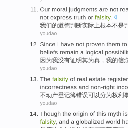
Our
moral
judgments
are
not
rea
not
express
truth or
falsity
.
我们
的
道德
判断
实际上
根本
不是
youdao
Since
I
have not
proven
them
to
beliefs
remain
a
logical
possibili
因为
我
没有
证明
其
为
真
，
我
的
信
youdao
The
falsity
of real
estate
registe
incorrectness
and
non-right inco
不动产
登记簿错误
可以
分为
权利
youdao
Though
the
origin
of
this
myth
is
falsity
,
and
a
globalized
world
h