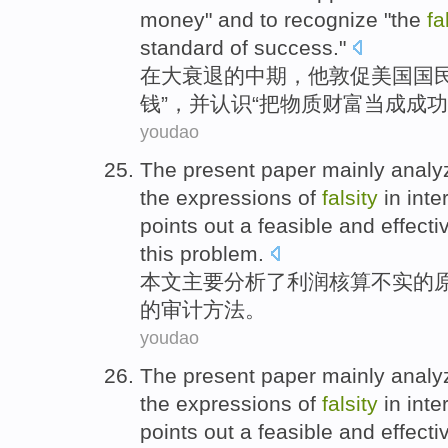
money
"
and
to
recognize
"
the
fa
standard
of
success
."
在
大
衰退
的
中期，
他
敦促
美国国
钱
”，
并
认识
“
把
物质
财富
当成
成功
youdao
The present paper
mainly
analy
the
expressions
of
falsity
in inte
points
out
a
feasible and
effecti
this problem.
本文
主要
分析了
利润核算不实
的
的
审计
方法。
youdao
The present paper
mainly
analy
the
expressions
of
falsity
in inte
points
out
a
feasible and
effecti