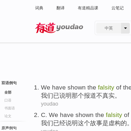
词典
翻译
有道精品课
云笔记
中英
有道 - 网易旗下搜索
双语例句
We
have
shown
the
falsity
of the
全部
我们
已
说明
那个
报道不真实。
口语
youdao
书面语
C.
We
have
shown
the
falsity
of
论文
我们
已经
说明
这个
故事
是
虚构
的
原声例句