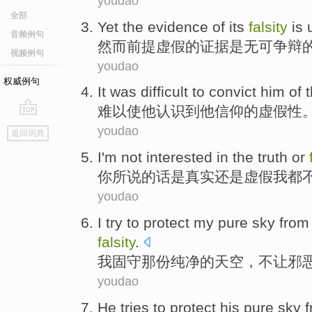
youdao
全部
Yet
the
evidence
of
its
falsity
is
音频例句
然而
前提
虚假
的
证据
是
无可争辩
视频例句
youdao
权威例句
It was difficult to
convict
him
of
t
难以
使
他
认识到
他
信仰
的虚假性
go
youdao
返回词典
top
I
'm not
interested
in the
truth
or
你
所说
的话是
真实
还是
虚假
我
都
youdao
I
try
to protect my
pure
sky from
falsity
.
我
固守那
份
纯净
的
天空
，不让
邪
youdao
He
tries to protect
his
pure
sky
f