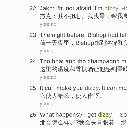
Jake
:
I
'm not
afraid
. I
'm
dizzy
.
H
杰克
：
我
不
担心
。我
头晕
，
帮
我
youdao
The night
before,
Bishop had
fel
前一天
夜里，
Bishop
感到
疼痛
和
youdao
The
heat
and
the champagne
m
这里
的
温度
和
香槟酒
让
他
感到
晕
youdao
It
can
make
you
dizzy
. It can
ma
它
使
人
晕眩，使人作呕。
youdao
What happens
?
I get
dizzy
…
So
那会
怎么样
呢
?
我会
头晕眼花
…
那