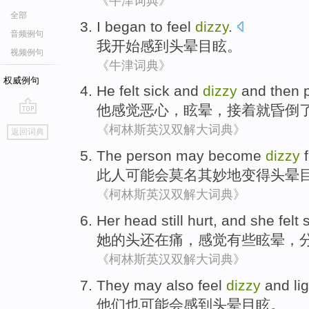
《牛津词典》
全部
I
began to
feel
dizzy
.
音频例句
我
开始
感到
头晕目眩
。
视频例句
《牛津词典》
权威例句
He
felt
sick
and
dizzy
and
then
他
感觉
恶心
，
眩晕
，
接着
就
昏倒
go
《柯林斯英汉双解大词典》
返回词典
top
The person
may
become
dizzy
此人
可能会
莫名其妙
地
变得
头晕
《柯林斯英汉双解大词典》
Her
head
still
hurt
, and she
felt
s
她
的
头
还在
痛
，
感觉
有些
眩晕
，
《柯林斯英汉双解大词典》
They
may
also
feel
dizzy
and li
他们
也
可能
会感到
头晕
目眩
。