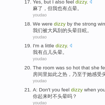
Yes
,
but
I
also
feel
dizzy
.
麻了
，
但
我
也
有点
晕
。
youdao
We
were
dizzy
by
the strong wi
我们
被
大风刮的
头晕
目眩。
youdao
I
'm a little
dizzy
.
我
有点儿
头晕
。
youdao
The room
was
so
hot
that
she
fe
房间
里
如此之
热
，乃至于
她
感受
youdao
A:
Don't
you
feel
dizzy
when
you
你
起来
时
不
头晕
吗？
youdao