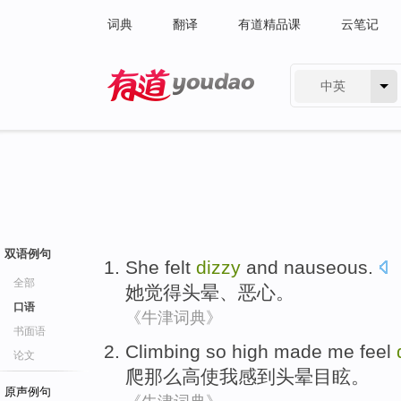
词典
翻译
有道精品课
云笔记
中英
有道 - 网易旗下搜索
双语例句
She
felt
dizzy
and
nauseous
.
全部
她
觉得
头晕
、
恶心
。
口语
《牛津词典》
书面语
Climbing
so
high
made
me
feel
论文
爬
那么
高
使
我
感到
头晕目眩
。
原声例句