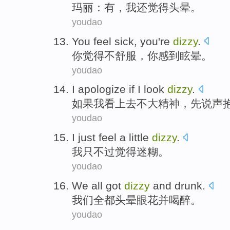
玛丽
：
有
，
我
还
觉得
头晕
。
youdao
You
feel
sick
, you
're
dizzy
.
你
觉得
不舒服
，你
感到
眩晕。
youdao
I apologize
if
I
look
dizzy
.
如果
我
看上去
不大
精神，先说声
youdao
I
just
feel
a little
dizzy
.
我
只不过
觉得
迷糊
。
youdao
We
all
got
dizzy
and
drunk
.
我们
全都
头晕
眼花
并
喝醉
。
youdao