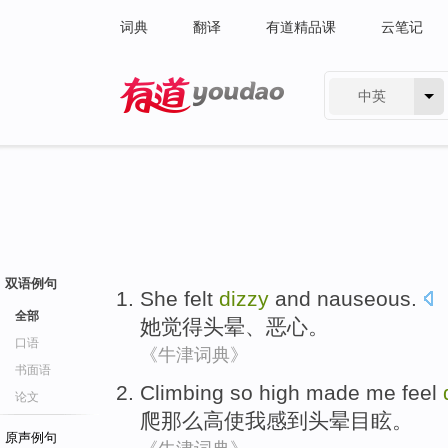
词典
翻译
有道精品课
云笔记
中英
有道 - 网易旗下搜索
双语例句
She
felt
dizzy
and
nauseous
.
全部
她
觉得
头晕
、
恶心
。
口语
《牛津词典》
书面语
Climbing
so
high
made
me
feel
论文
爬
那么
高
使
我
感到
头晕目眩
。
原声例句