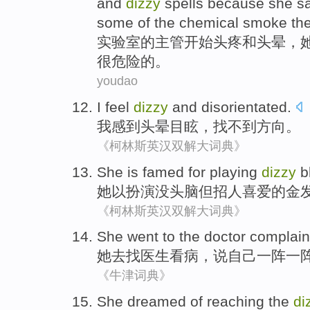
and
dizzy
spells because
she
s
some
of
the chemical
smoke
th
实验室
的
主管
开始
头疼
和
头晕
，
很
危险的。
youdao
I
feel
dizzy
and
disorientated
.
我
感到
头晕
目眩，找不到方向。
《柯林斯英汉双解大词典》
She
is famed for
playing
dizzy
b
她
以
扮演没
头脑但
招人喜爱的金
《柯林斯英汉双解大词典》
She
went
to
the doctor
complain
她
去
找
医生
看病，
说自己
一阵一
《牛津词典》
She
dreamed
of
reaching
the
di