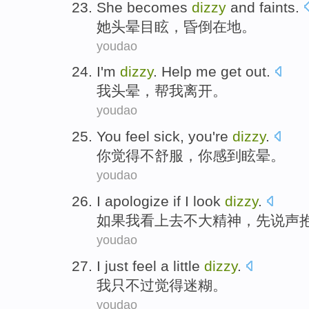
She
becomes
dizzy
and
faints
.
她
头晕
目眩，
昏倒在地
。
youdao
I
'm
dizzy
.
Help
me
get out
.
我
头晕
，
帮
我
离开
。
youdao
You
feel
sick
, you
're
dizzy
.
你
觉得
不舒服
，你
感到
眩晕。
youdao
I apologize
if
I
look
dizzy
.
如果
我
看上去
不大
精神，先说声
youdao
I
just
feel
a little
dizzy
.
我
只不过
觉得
迷糊
。
youdao