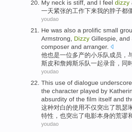
My neck
is stiff
, and I
feel
dizzy
一天
紧张的工作下来
我
的脖子
都
youdao
He
was
also
a
prolific
small
gro
Armstrong
,
Dizzy
Gillespie
,
and
composer
and
arranger
.
他
也是
一
位多产
的
小
乐队
成员
，
斯皮
和
詹姆斯
乐队
一起
录音
，同
youdao
This
use
of
dialogue underscor
the character
played
by Katheri
absurdity
of
the
film itself
and
th
这种
对白
的
使用
不仅
突出了凯瑟琳
特性，
也
突出
了
电影
本身
的
荒谬
youdao