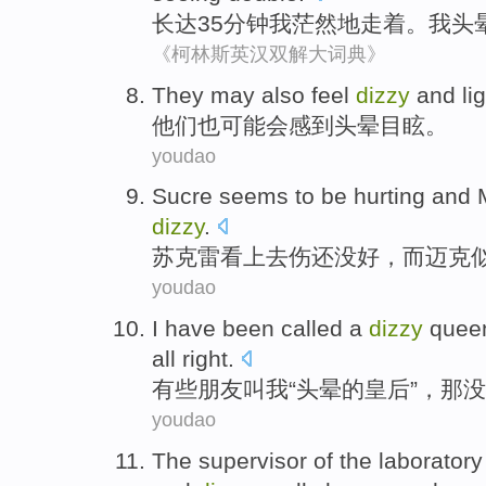
长达
35
分钟
我
茫然地
走
着。我
头
《柯林斯英汉双解大词典》
They
may
also
feel
dizzy
and li
他们
也
可能
会感到
头晕
目眩
。
youdao
Sucre
seems to be
hurting
and
dizzy
.
苏克雷
看上去
伤
还没好，
而
迈克
youdao
I
have been
called
a
dizzy
quee
all right
.
有些
朋友
叫
我
“
头晕
的
皇后
”，
那
没
youdao
The
supervisor
of
the
laboratory