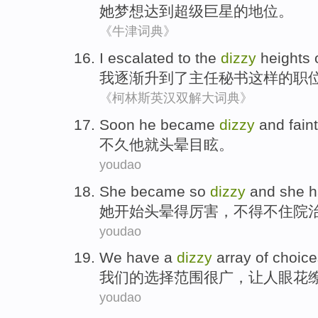
她
梦想
达到
超级
巨星
的
地位。
《牛津词典》
I
escalated
to the
dizzy
heights o
我
逐渐升
到了
主任
秘书
这样的职
《柯林斯英汉双解大词典》
Soon
he
became
dizzy
and faint
不久
他
就
头晕
目眩。
youdao
She
became
so
dizzy
and
she
h
她
开始
头晕
得厉害，
不得不
住院
youdao
We
have
a
dizzy
array
of
choice
我们
的
选择范围
很广，让人
眼花
youdao