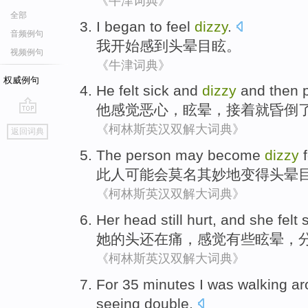
《牛津词典》
全部
I
began to
feel
dizzy
.
音频例句
我
开始
感到
头晕目眩
。
视频例句
《牛津词典》
权威例句
He
felt
sick
and
dizzy
and
then
他
感觉
恶心
，
眩晕
，
接着
就
昏倒
go
《柯林斯英汉双解大词典》
返回词典
top
The person
may
become
dizzy
此人
可能会
莫名其妙
地
变得
头晕
《柯林斯英汉双解大词典》
Her
head
still
hurt
, and she
felt
s
她
的
头
还在
痛
，
感觉
有些
眩晕
，
《柯林斯英汉双解大词典》
For 35
minutes
I
was
walking
ar
seeing
double
.