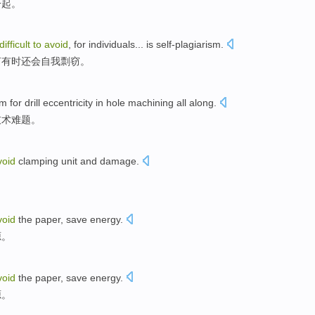
一起
。
difficult
to
avoid
,
for
individuals
...
is self-plagiarism
.
言有时还会自我剽窃。
em
for drill
eccentricity
in
hole
machining
all along.
技术
难题
。
void
clamping
unit
and
damage
.
。
void
the
paper
,
save
energy
.
源
。
void
the
paper
,
save
energy
.
源
。