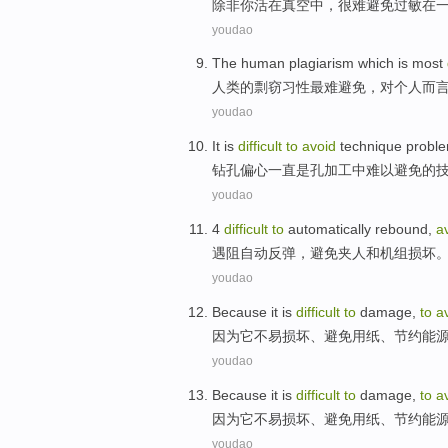
除非
你
活
在
真空
中，
很难
避免
过敏
在
youdao
The human
plagiarism
which
is most
人类
的
剽窃
习性
最难
避免
，
对
个人
而
youdao
It is
difficult
to
avoid
technique
probl
钻孔
偏心一直
是
孔
加工中难以
避免
的
youdao
4
difficult
to
automatically
rebound
,
a
遇阻
自动
反弹
，
避免
夹人和
机组
损坏
youdao
Because
it
is
difficult
to
damage
,
to
a
因为
它
不易
损坏
、
避免
用纸
、
节约
能
youdao
Because
it
is
difficult
to
damage
,
to
a
因为
它
不易
损坏
、
避免
用纸
、
节约
能
youdao