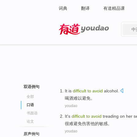
词典
翻译
有道精品课
中
有道 - 网易旗下搜索
双语例句
It is
difficult
to
avoid
alcohol
.
全部
喝酒
难以
避免
。
口语
youdao
书面语
It's
difficult
to
avoid
treading on
her
se
论文
很难
避免
伤害
他
的
敏感
。
youdao
原声例句