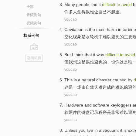
Many
people
find
it
difficult
to
avoid
b
全部
许多
人
觉得
很难
让
自己不超重。
音频例句
youdao
视频例句
Cavitation
is
the
main
harm
in
turbine
权威例句
空化现象
是
水轮机
中
难以
避免
的
主要
youdao
go
But
I
think
that
it
was
difficult
to
avoid
返回词典
top
但
我
想
这
是
很难
避免
的，
也许
这是
唯
youdao
This
is
a
natural
disaster
caused by
d
这
是
一场
由
自然
灾难
造成的
难以
躲避
youdao
Hardware and software
keyloggers
a
软硬件
的
键盘记录程序
是
非常
难以
避
youdao
Unless
you
live
in
a vacuum
,
it is ex