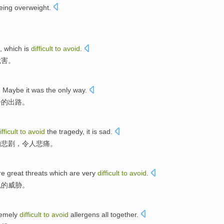
eing
overweight.
, which
is
difficult
to
avoid
.
危害
。
.
Maybe
it was
the only
way
.
一
的
出路
。
ifficult
to
avoid
the
tragedy
,
it is sad
.
的
悲剧
，
令人
悲痛。
re
great
threats
which are
very
difficult
to
avoid
.
免
的
威胁
。
tremely
difficult
to
avoid
allergens
all together
.