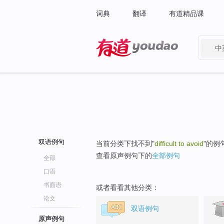
词典
翻译
有道精品课
中
有道 - 网易旗下搜索
双语例句
当前分类下找不到"
difficult to avoid
"的例
查看原声例句下的
全部例句
全部
口语
书面语
或者看看其他分类：
论文
双语例句
原声例句