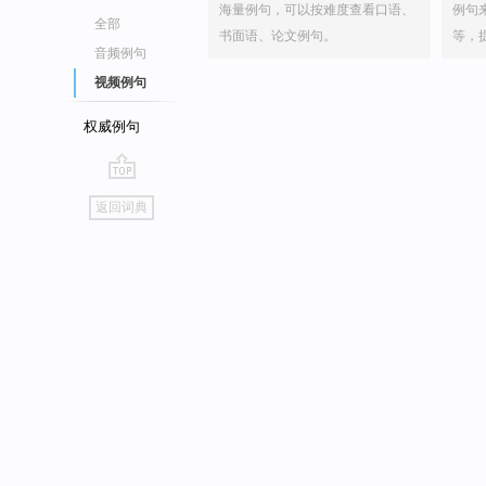
海量例句，可以按难度查看口语、
例句
全部
书面语、论文例句。
等，
音频例句
视频例句
权威例句
go
返回词典
top