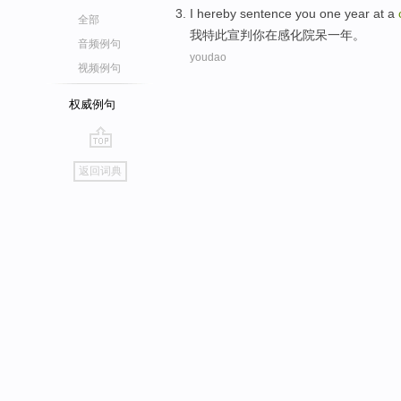
I
hereby
sentence
you
one
year
at
a
全部
我
特此
宣判
你
在
感化
院呆
一
年
。
音频例句
youdao
视频例句
权威例句
go
返回词典
top