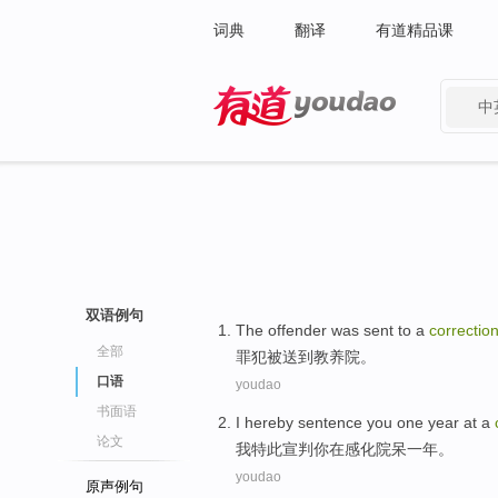
词典
翻译
有道精品课
中
有道 - 网易旗下搜索
双语例句
The offender
was
sent to
a
correction
全部
罪犯
被
送到
教养
院。
口语
youdao
书面语
I
hereby
sentence
you
one
year
at
a
论文
我
特此
宣判
你
在
感化
院呆
一
年
。
youdao
原声例句