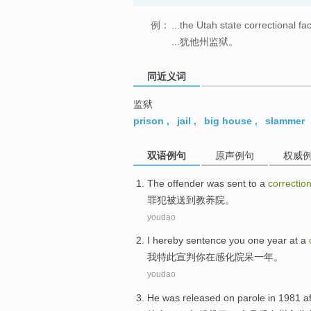
例：
...the Utah state correctional faci
...犹他州监狱。
同近义词
监狱
prison
,
jail
,
big house
,
slammer
双语例句
原声例句
权威
The offender
was
sent to
a
correction
罪犯
被
送到
教养
院。
youdao
I
hereby
sentence
you
one
year
at
a
我
特此
宣判
你
在
感化
院呆
一
年
。
youdao
He
was released
on
parole
in
1981
a