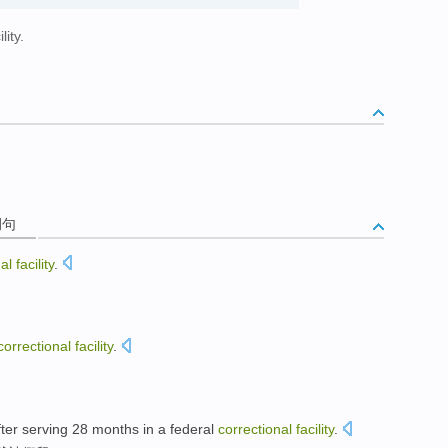
lity.
例句
al
facility
.
correctional
facility
.
fter
serving
28
months
in a federal
correctional
facility
.