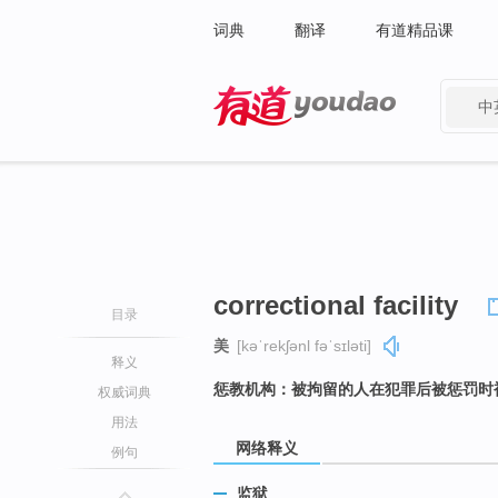
词典
翻译
有道精品课
中
有道 - 网易旗下搜索
correctional facility
目录
美
[kəˈrekʃənl fəˈsɪləti]
释义
惩教机构：被拘留的人在犯罪后被惩罚时
权威词典
用法
网络释义
例句
监狱