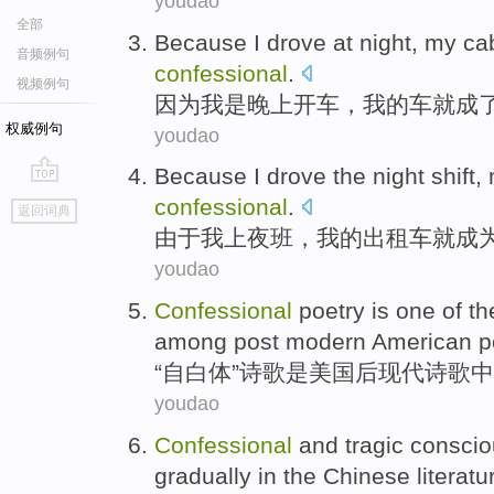
youdao
全部
Because
I
drove
at night
,
my
ca
音频例句
confessional
.
视频例句
因为
我
是
晚上
开车
，
我
的
车
就
成
权威例句
youdao
Because
I
drove the night shift
,
go
confessional
.
返回词典
top
由于
我
上
夜班
，
我
的
出租车
就成
youdao
Confessional
poetry
is
one
of th
among
post modern
American
po
“自
白体
”
诗歌
是
美国
后现代诗歌
中
youdao
Confessional
and
tragic
consci
gradually
in
the Chinese
literatu