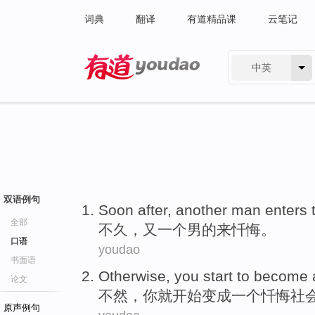
词典
翻译
有道精品课
云笔记
中英
有道 - 网易旗下搜索
双语例句
Soon after
,
another
man
enters
全部
不久
，
又一个
男的
来
忏悔
。
口语
youdao
书面语
Otherwise
,
you
start to
become
论文
不然
，
你
就
开始
变成
一个
忏悔
社
原声例句