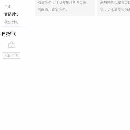
海量例句，可以按难度查看口语、
例句来自权威英文
全部
书面语、论文例句。
等，提供最专业的
音频例句
视频例句
权威例句
go
返回词典
top