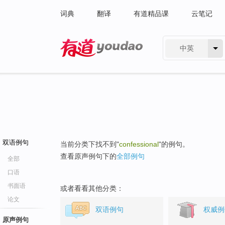
词典
翻译
有道精品课
云笔记
中英
有道 - 网易旗下搜索
双语例句
当前分类下找不到"
confessional
"的例句。
查看原声例句下的
全部例句
全部
口语
书面语
或者看看其他分类：
论文
双语例句
权威例
原声例句