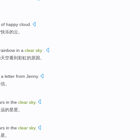
 of
happy
cloud
.
片
快乐
的
云
。
rainbow
in
a
clear
sky
.
的天空
看到
彩虹
的原因。
a
letter from
Jenny
.
来信
。
ars
in
the
clear
sky
.
遥远的
星星
。
ars
in
the
clear
sky
.
星星
。