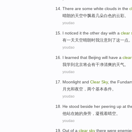
There are
some
white
clouds
in
the
c
晴朗
的天空
中
飘着
几
朵
白色
的
云彩
。
youdao
I
noticed
it
the other
day
with a
clear
有
一
天
天空晴朗时
我
注意到了
这
一点
youdao
I
learned that
Beijing
will
have a
clear
我
学到
北京
将会
有
干净
清爽的天气。
youdao
Moonlight
and
Clear
Sky
,
the Fundam
月光
和
夜空
，
两
个基本条件。
youdao
He
stood
beside
her
peering up at
th
他
站
在
她
的
身旁
，
凝视
着
晴空
。
youdao
Out
of a
clear
sky
there were
enemie