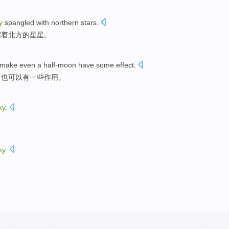
y
spangled
with
northern
stars
.
耀
着
北方
的星星。
 make even a half-moon
have
some
effect
.
月
也可以
有
一些
作用。
ky
.
ky
.