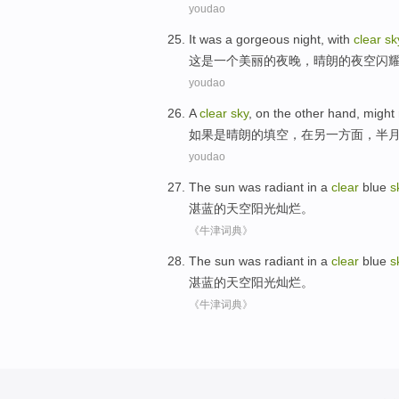
youdao
It
was
a
gorgeous
night
,
with
clear
sk
这
是
一个
美丽的
夜晚
，
晴朗
的
夜空
闪
youdao
A
clear
sky
,
on
the other
hand,
might
如果是晴朗的填空，
在
另
一方面，
半
youdao
The
sun
was
radiant
in a
clear
blue
s
湛蓝
的天空
阳光
灿烂
。
《牛津词典》
The
sun
was
radiant
in a
clear
blue
s
湛蓝
的天空
阳光
灿烂
。
《牛津词典》