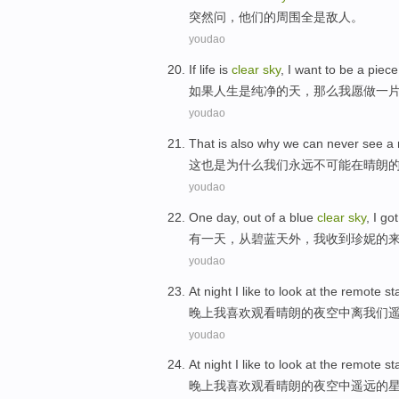
突然问，
他们
的
周围
全是
敌人
。
youdao
If
life
is
clear
sky
,
I
want to
be
a
piece
如果
人生
是
纯净
的
天
，那么
我
愿
做
一
youdao
That
is also
why
we
can never
see
a 
这
也是
为什么
我们
永远不
可能
在
晴朗
youdao
One
day
,
out
of a
blue
clear
sky
,
I
got
有一
天
，
从
碧蓝
天外
，
我
收到
珍妮
的
youdao
At night
I
like
to look at
the remote
st
晚上
我
喜欢
观看
晴朗
的夜空
中
离
我们
youdao
At night
I
like
to look at
the
remote
st
晚上
我
喜欢
观看
晴朗
的
夜空
中
遥远
的