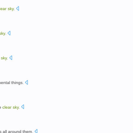
lear
sky
.
sky
.
。
sky
.
ental
things.
e
clear
sky
.
s
all
around
them
.