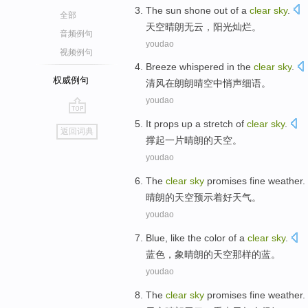
The
sun
shone out
of a
clear
sky
.
全部
天空
晴朗
无云，
阳光
灿烂
。
音频例句
youdao
视频例句
Breeze
whispered
in the
clear
sky
.
权威例句
清风
在
朗朗
晴空中
悄声
细语。
youdao
go
It props
up
a
stretch of
clear
sky
.
返回词典
top
撑
起
一
片
晴朗
的
天空
。
youdao
The
clear
sky
promises
fine
weather
.
晴朗
的
天空
预示着
好
天气
。
youdao
Blue
,
like
the
color
of
a
clear
sky
.
蓝色
，
象
晴朗
的
天空
那样
的
蓝。
youdao
The
clear
sky
promises fine
weather
.