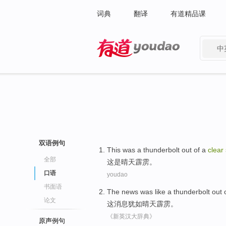
词典
翻译
有道精品课
中
有道 - 网易旗下搜索
双语例句
This
was
a
thunderbolt
out of a
clear
全部
这
是
晴天霹雳
。
口语
youdao
书面语
The
news
was like a
thunderbolt
out 
论文
这
消息
犹如晴天霹雳
。
《新英汉大辞典》
原声例句