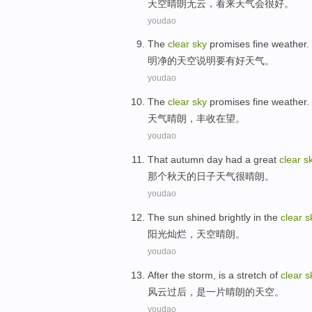
天空
晴朗
无云，看来天气会很好。
youdao
The
clear
sky
promises
fine
weather
.
明净
的天空
说明要有
好
天气
。
youdao
The
clear
sky
promises fine weather
.
天气
晴朗，丰收在望。
youdao
That
autumn
day
had
a great
clear
s
那个
秋天
的
日子
天气
很
晴朗。
youdao
The sun
shined brightly
in the
clear
s
阳光
灿烂
，天空
晴朗
。
youdao
After
the storm
,
is
a
stretch of
clear
s
风云
过后
，
是
一
片
晴朗
的
天空
。
youdao