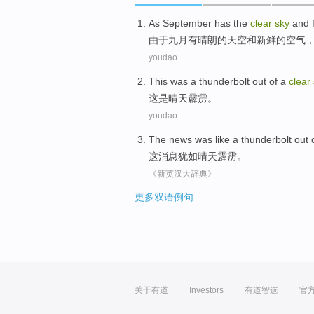
As
September
has
the
clear
sky
and
由于
九月
有
晴朗
的
天空
和
新鲜
的
空气
youdao
This
was
a
thunderbolt
out of a
clear
这
是
晴天霹雳
。
youdao
The
news
was like a
thunderbolt
out 
这
消息
犹如晴天霹雳
。
《新英汉大辞典》
更多双语例句
关于有道
Investors
有道智选
官