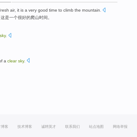
fresh
air
,
it
is
a
very
good
time
to
climb the mountain
.
，
这
是
一个
很
好的
爬山
时间
。
sky
.
of a
clear
sky
.
方博客
技术博客
诚聘英才
联系我们
站点地图
网络举报