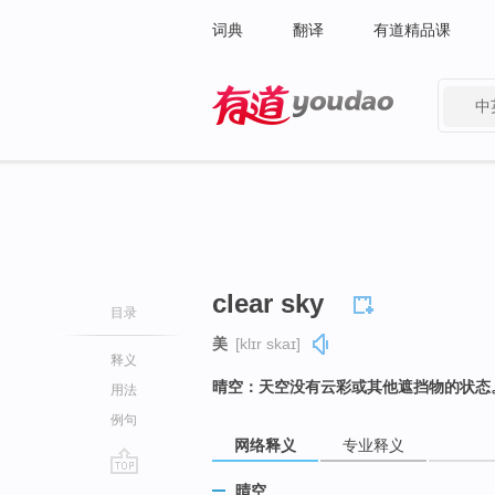
词典
翻译
有道精品课
中
有道 - 网易旗下搜索
clear sky
目录
美
[klɪr skaɪ]
释义
晴空：天空没有云彩或其他遮挡物的状态
用法
例句
网络释义
专业释义
go
晴空