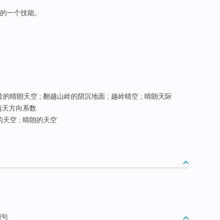
的一个技能。
的晴朗天空 ; 翻越山岭的阴沉地面 ; 越岭晴空 ; 晴朗天际
晴天方向系数
的天空 ; 晴朗的天空
例句