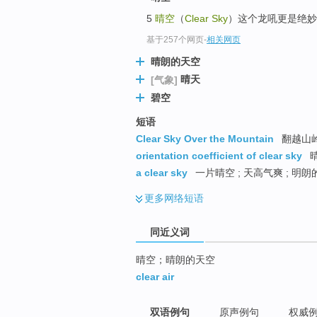
top
5
晴空
（
Clear Sky
）这个龙吼更是绝妙
基于257个网页
-
相关网页
晴朗的天空
晴天
[气象]
碧空
短语
Clear Sky Over the Mountain
翻越山岭
orientation coefficient of clear sky
a clear sky
一片晴空 ; 天高气爽 ; 明朗
更多
网络短语
同近义词
晴空；晴朗的天空
clear air
双语例句
原声例句
权威