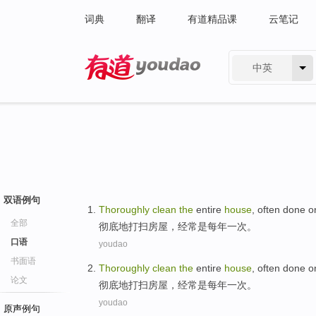
词典
翻译
有道精品课
云笔记
中英
有道 - 网易旗下搜索
双语例句
Thoroughly
clean
the
entire
house
,
often
done
o
全部
彻底地
打扫
房屋
，
经常
是每年一
次
。
口语
youdao
书面语
Thoroughly
clean
the
entire
house
,
often
done
o
论文
彻底地
打扫
房屋
，
经常
是每年一
次
。
youdao
原声例句