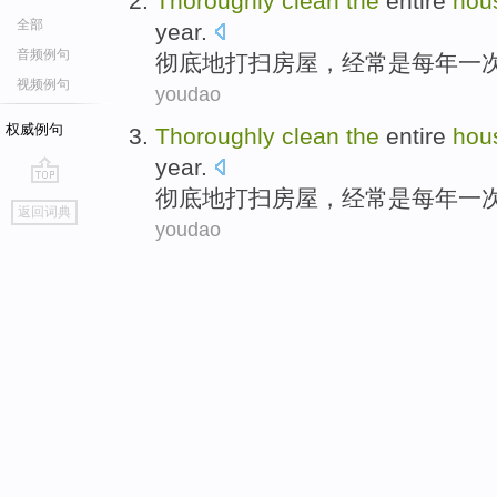
Thoroughly
clean
the
entire
hou
全部
year
.
音频例句
彻底地
打扫
房屋
，
经常
是每年一
视频例句
youdao
权威例句
Thoroughly
clean
the
entire
hou
year
.
彻底地
打扫
房屋
，
经常
是每年一
go
返回词典
top
youdao