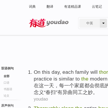
词典
翻译
有道精品课
云笔记
中英
有道 - 网易旗下搜索
双语例句
On
this
day
,
each
family
will
tho
全部
practice is
similar to
the
modern
口语
在
这
一天
，
每一个
家庭
都会
彻底
书面语
念
义“
春
扫”有异曲同工之妙。
论文
youdao
原声例句