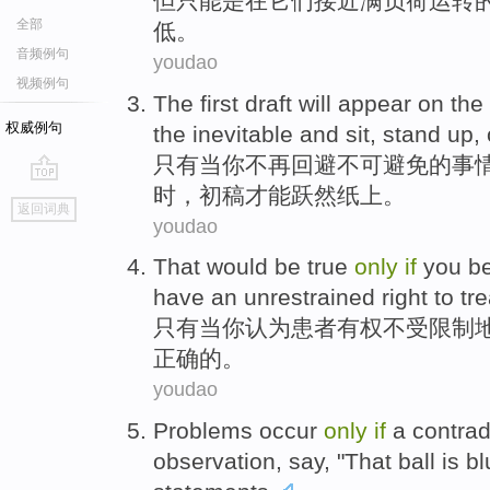
但
只能
是
在
它们
接近
满负荷
运转
全部
低。
音频例句
youdao
视频例句
The
first draft
will appear on th
权威例句
the inevitable
and
sit
,
stand up
,
只有
当
你
不再
回避
不可
避免的事
时，
初稿
才能跃然纸上。
go
返回词典
top
youdao
That
would be true
only
if
you
be
have an
unrestrained
right
to
tr
只有
当
你
认为
患者
有权
不受
限制
正确的。
youdao
Problems
occur
only
if
a
contrad
observation
,
say
, "
That
ball
is
bl