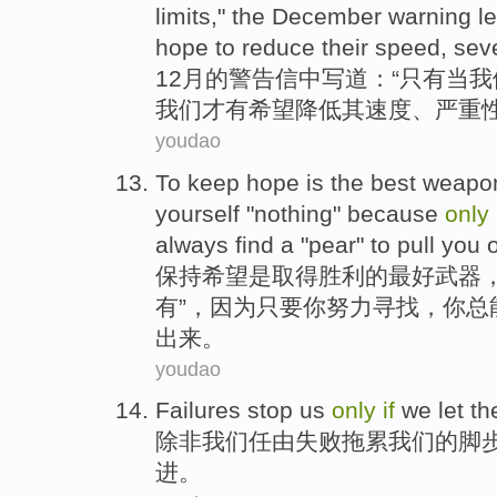
limits," the December warning le
hope to reduce their speed, sev
1
2月的警告信中写道：“只有当
我们才有希望降低其速度、严重性
youdao
T
o keep hope is the best weapon 
yourself "nothing" because
only
always find a "pear" to pull you o
保
持希望是取得胜利的最好武器，
有”，因为只要你努力寻找，你总
出来。
youdao
Failures
stop
us
only
if
we
let
th
除非
我们
任由
失败
拖累
我们
的脚
进。