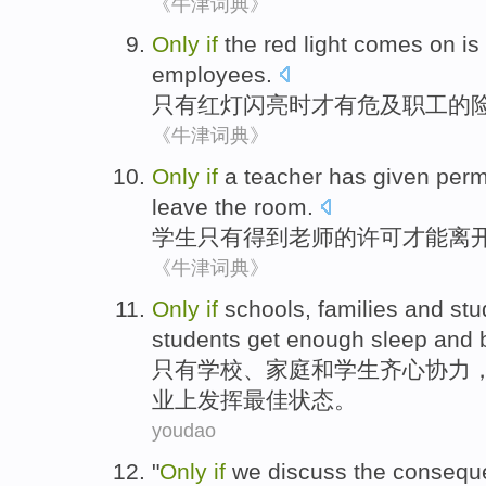
《牛津词典》
Only
if
the
red light
comes on
is
employees
.
只有
红灯
闪亮
时
才
有
危及职工的
《牛津词典》
Only
if
a teacher
has
given
perm
leave
the room
.
学生
只有
得到
老师
的
许可才能
离
《牛津词典》
O
nly
if
schools, families and stu
students get enough sleep and b
只
有学校、家庭和学生齐心协力
业上发挥最佳状态。
youdao
"
Only
if
we discuss the conseque