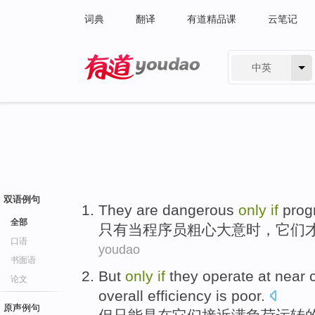
词典
翻译
有道精品课
云笔记
中英
有道 - 网易旗下搜索
双语例句
They
are
dangerous
only
if
pro
全部
只有
当
程序员
粗心
大意时，
它们
口语
youdao
书面语
But
only
if
they
operate
at
near
论文
overall
efficiency
is poor
.
原声例句