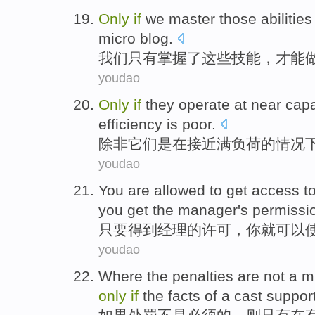
Only
if
we
master
those
abilities
micro
blog
.
我们
只有
掌握
了
这些
技能
，
才能
youdao
Only
if
they
operate
at
near
capa
efficiency
is poor
.
除非
它们
是
在
接近
满负荷
的情况
youdao
You are
allowed to
get
access t
you
get
the manager
's
permissi
只要
得到
经理
的
许可
，
你
就
可以
youdao
Where
the
penalties
are not
a
m
only
if
the
facts
of
a cast
suppor