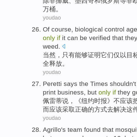
除非
挪威
、
墨西哥
和
俄罗斯
等非
万桶。
youdao
Of course
,
biological
control
age
only
if
it
can
be
verified that
the
weed
.
当然
，
只有
能够
证明
它们
仅
以
目
全
释放
。
youdao
Peretti
says
the Times
shouldn
'
print
business
,
but
only
if
they
g
佩
雷蒂
说
，《纽约时报》不
应该
而
应该采取正确的方式去解决
这
youdao
Agrillo
's
team
found that
mosqui