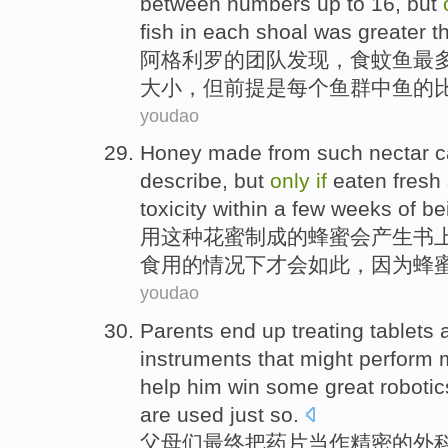
between
numbers
up
to
16
,
but
fish in
each
shoal
was
greater t
阿
格利
罗的
团队
发现
，食
蚊
鱼
最
大小，
但
前提
是
每个
鱼群
中鱼
的
youdao
Honey
made
from
such
nectar
c
describe
,
but
only
if
eaten
fresh
toxicity
within
a few
weeks
of
be
用
这种
花蜜
制成的
蜂蜜
会
产生
书
食用
的情况下才会如此，
因为
蜂
youdao
Parents
end up
treating tablets
instruments
that
might
perform 
help
him
win
some
great robotic
are
used
just
so.
父母们
最终
把
药片
当作
精密
的
外