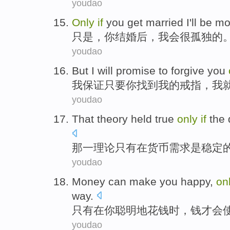
youdao
Only
if
you
get married
I
'll
be
mo
只是
，
你
结婚
后，
我会
很
孤独
的
youdao
But
I
will
promise
to forgive
you
我保证
只要
你
找到
我
的
戒指
，
我
youdao
That
theory
held
true
only
if
the
那一
理论
只有
在
货币
需求
是
稳定
youdao
Money
can
make
you
happy
,
on
way
.
只有
在
你
聪明
地
花钱
时
，
钱才
会
youdao