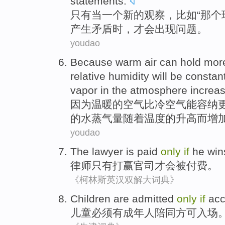
statements
.
只有
当
一个
新的
观察
，
比如
“
那个
产生
矛盾
时，才
会出现
问题
。
youdao
Because
warm
air
can
hold
mor
relative
humidity
will
be constan
vapor
in the
atmosphere
increa
因为
温暖
的
空气
比
冷空气
能
容纳
的
水蒸气
量
随着
温度
的升高而
增
youdao
The lawyer
is
paid
only
if
he win
律师
只有
打赢
官司才会
被
付费
。
《柯林斯英汉双解大词典》
Children
are admitted
only
if
acc
儿童
必须有
成年人
陪同方可入场