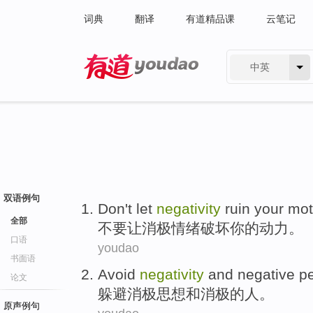
词典
翻译
有道精品课
云笔记
中英
有道 - 网易旗下搜索
双语例句
Don't
let
negativity
ruin
your
mot
全部
不要
让
消极情绪
破坏
你
的
动力
。
口语
youdao
书面语
Avoid
negativity
and
negative
p
论文
躲避
消极
思想
和
消极
的
人
。
原声例句