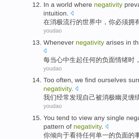
In
a
world
where
negativity
preva
intuition
.
在
消极
流行
的
世界
中，
你
必须
拥
youdao
Whenever
negativity
arises
in t
每当
心中
生起
任何的
负面
情绪时
youdao
Too often
,
we
find
ourselves
sur
negativity
.
我们
经常
发现
自己
被
消极
幽灵缠
youdao
You
tend
to
view
any
single
nega
pattern
of
negativity
.
你
倾向
于
看待
任何
单一
的
负面
的