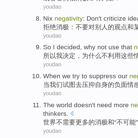
youdao
Nix
negativity
:
Don't
criticize
ide
拒绝
消极
：
不要
对
别人
的
观点
和
youdao
So
I
decided
,
why
not
use
that
n
所以
我
决定
，
为什么
不
利用
这些
youdao
When
we
try to
suppress
our
neg
当
我们
试图
去
压抑
自身
的负面情
youdao
The world
doesn't
need
more
ne
thinkers
.
世界
不
需要
更多
的
消极
和
“不
可能
”
youdao