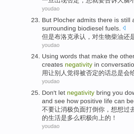
一旦
出现否定
，
您
就要告诉
大脑
youdao
But
Plocher
admits
there
is still
a
surrounding
biodiesel
fuels.
但是
布洛克
承认
，对
生物柴油
还
youdao
Using
words
that
make
the
othe
creates
negativity
in
conversati
用
让
别人
觉得
被
否定
的话
总是
会
youdao
Don't
let
negativity
bring
you
do
and see
how
positive
life
can be
不要
让
消极
负面
打倒
你
，想想
过
的
生活
是
多么
积极向上
的！
youdao