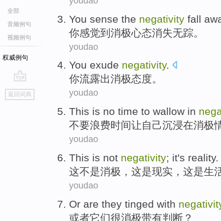
youdao
全部
You
sense
the
negativity
fall aw
音频例句
你
感觉到
消极
心态消失无踪。
视频例句
youdao
权威例句
You
exude
negativity
.
你
流露出
消极态度
。
go
youdao
返回词典
top
This is
no
time
to wallow
in
negat
不要浪费
时间
让
自己沉浸
在
消极
youdao
This
is not
negativity
;
it
's
reality
.
这
不是
消极
，
这
是
现实
，这是
生
youdao
Or
are
they
tinged with
negativit
或者
它们
很消极
带有
判断？