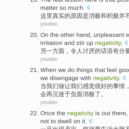
matter
so
much.
这里
真实
的
原因
是
消极
和
积极
并
youdao
On the other
hand,
unpleasant
irritation
and
stir up
negativity
.
另
一方面，
令人讨厌
的
话语
有
分
youdao
When
we
do
things
that
feel
goo
we
disengage with
negativity
.
当
我们
做让
我们
感觉
很好的
事情
会
再
沉迷于负面消极了。
youdao
Once
the
negativity
is out there
not to
dwell
on
it.