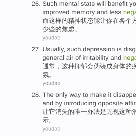
Such
mental
state
will
benefit
y
improved
memory
and
less
nega
而这样
的
精神
状态
能
让
你
在
各个
少些
的焦虑。
youdao
Usually
,
such
depression
is
disg
general
air
of irritability
and
nega
通常
，
这种
抑郁
会
伪装
成
身体
的
氛
。
youdao
The only
way to
make
it
disappe
and
by introducing
opposite affi
让
它
消失
的
唯一
办法
是
无视
这种
示。
youdao