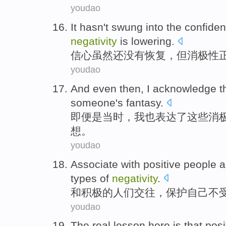
youdao
It
hasn't
swung into the
confide
negativity
is
lowering
.
信心
虽然
还
没有
恢复，
但
消极性
youdao
And even
then
,
I
acknowledge
t
someone
's
fantasy
.
即便
是
当时
，
我
也表达
了
这些
消
想。
youdao
Associate
with
positive
people
a
types
of
negativity
.
和
积极
的
人们
交往
，
保护
自己
不
youdao
The
real
lesson
here
is
that
posi