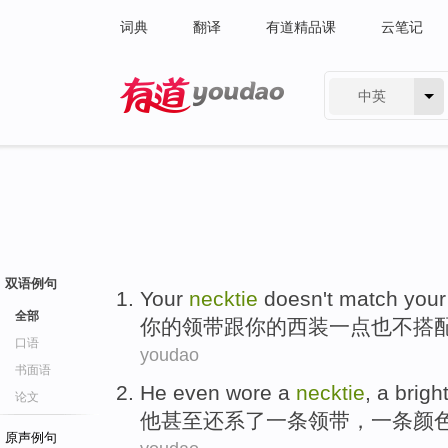
词典
翻译
有道精品课
云笔记
中英
有道 - 网易旗下搜索
双语例句
Your
necktie
doesn't
match
you
全部
你
的
领带
跟你的
西装
一点也
不
搭
口语
youdao
书面语
He
even
wore
a
necktie
, a
bright
论文
他
甚至
还系
了
一
条
领带
，一条颜
原声例句