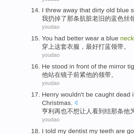
I
threw away
that dirty
old
blue
s
我
扔掉
了
那条
肮脏
老旧
的
蓝色
丝
youdao
You
had better
wear
a
blue
neck
穿上
这套衣服，
最好
打
蓝领
带。
youdao
He
stood
in
front
of the
mirror
ti
他
站
在
镜子前
紧
他
的
领带。
youdao
Henry
wouldn't
be caught dead
Christmas
.
亨利
再也
不想
让人看到结那条
他
youdao
I
told
my dentist
my
teeth
are go