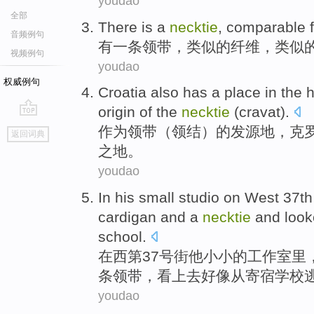
youdao
全部
There is
a
necktie
,
comparable
音频例句
有
一
条领带
，
类似
的
纤维
，类似
视频例句
youdao
权威例句
Croatia
also
has
a place
in
the
h
origin of the
necktie
(
cravat
).
go
作为
领带
（
领结
）
的
发源地，
克
返回词典
top
之地
。
youdao
In
his
small
studio
on
West
37th
cardigan
and a
necktie
and
loo
school
.
在
西
第37号
街
他
小小的
工作室里
条领带
，
看上去
好像
从
寄宿
学校
youdao