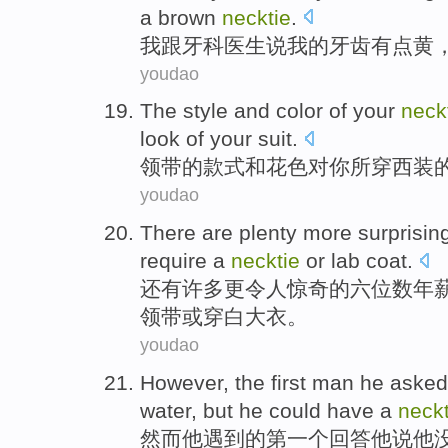
a
brown
necktie
.
我
跟
牙科
医生说
我
的
牙齿
有点
黄
youdao
The
style
and
color
of
your
neck
look
of
your suit
.
领带
的
款式
和
花色
对
你
所
穿
西装
youdao
There are
plenty
more
surprisin
require
a
necktie
or
lab coat
.
还有
许多
更
令人惊奇
的
六位数年
领带或穿白大衣。
youdao
However
,
the
first
man
he
asked
water
,
but
he could
have
a
neckt
然而
他
遇到
的
第一个
回答
他
说
他