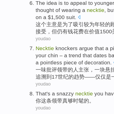
The
idea
is
to
appeal
to
younge
thought of
wearing
a
necktie
,
bu
on
a $1,500
suit
.
这个
主意
是
为了
吸引
较为年轻
的
接受，
但
仍
有钱
花费
在
价值150
youdao
Necktie
knockers
argue
that
a
p
your
chin
–
a
trend that
dates ba
a
pointless
piece
of
decoration
.
一味批评
领带
的
人
主张
，
一
块
悬
追溯到
17
世纪
的
趋势
——
仅仅
是
youdao
That
's
a
snazzy
necktie
you
hav
你
这条领带
真够时髦
的
。
youdao