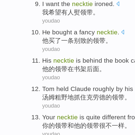
I
want
the
necktie
ironed
.
我
希望
有人
熨领带。
youdao
He
bought
a
fancy
necktie
.
他
买了
一
条
别致
的领带。
youdao
His
necktie
is
behind
the
book
c
他
的
领带
在书架
后面
。
youdao
Tom
held Claude
roughly by
his
汤姆
粗野地
抓住
克劳德的领带。
youdao
Your
necktie
is quite
different
fr
你
的
领带
和
他
的领带
很
不一样
。
youdao